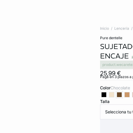
Inicio
Lencería
pure dentelle
SUJETAD
ENCAJE
product.wecarete
25,99 €
Paga en 3 plazos a 
Color
chocolate
Talla
Selecciona tu t