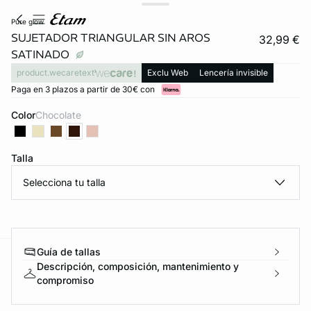
pure glow
SUJETADOR TRIANGULAR SIN AROS
32,99 €
SATINADO
product.wecaretext
Exclu Web
Lencería invisible
Paga en 3 plazos a partir de 30€ con
Color
chocolate
Talla
Selecciona tu talla
Guía de tallas
ard
question
Descripción, composición, mantenimiento y
compromiso