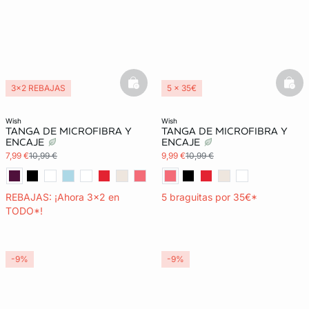
basketfull
bask
3x2 REBAJAS
5 x 35€
3x2 REBAJAS
wish
wish
TANGA DE MICROFIBRA Y
TANGA DE MICROFIBRA Y
ENCAJE
ENCAJE
7,99 €
10,99 €
9,99 €
10,99 €
REBAJAS: ¡Ahora 3x2 en
5 braguitas por 35€*
TODO*!
-9%
-9%