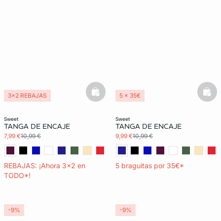
basketfull
bask
3x2 REBAJAS
5 x 35€
3x2 REBAJAS
Exclu Web
sweet
sweet
TANGA DE ENCAJE
TANGA DE ENCAJE
7,99 €
10,99 €
9,99 €
10,99 €
REBAJAS: ¡Ahora 3x2 en
5 braguitas por 35€*
TODO*!
-9%
-9%