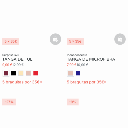
basketfull
bask
5 x 35€
5 x 35€
3x2 REBAJAS
3x2 REBAJAS
surprise s25
incandescente
TANGA DE TUL
TANGA DE MICROFIBRA
9,99 €
12,99 €
7,99 €
10,99 €
5 braguitas por 35€*
5 braguitas por 35€*
-27%
-9%