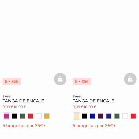
basketfull
bask
5 x 35€
5 x 35€
3x2 REBAJAS
3x2 REBAJAS
sweet
sweet
TANGA DE ENCAJE
TANGA DE ENCAJE
9,99 €
10,99 €
9,99 €
10,99 €
5 braguitas por 35€*
5 braguitas por 35€*