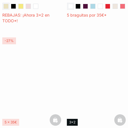
REBAJAS: ¡Ahora 3x2 en
5 braguitas por 35€*
TODO*!
-27%
basketfull
bask
5 x 35€
3x2