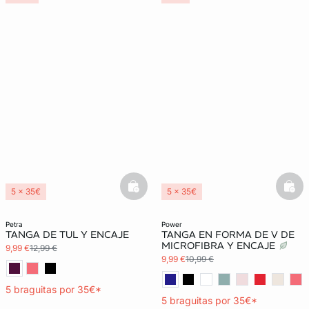
basketfull
bask
5 x 35€
5 x 35€
3x2 REBAJAS
3x2 REBAJAS
petra
power
TANGA DE TUL Y ENCAJE
TANGA EN FORMA DE V DE
MICROFIBRA Y ENCAJE
9,99 €
12,99 €
9,99 €
10,99 €
5 braguitas por 35€*
5 braguitas por 35€*