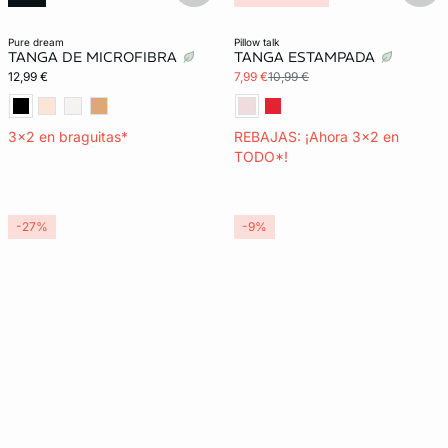
Exclu Web
Lencería invisible
pure dream
pillow talk
TANGA DE MICROFIBRA
TANGA ESTAMPADA
12,99 €
7,99 €
10,99 €
3x2 en braguitas*
REBAJAS: ¡Ahora 3x2 en
TODO*!
-27%
-9%