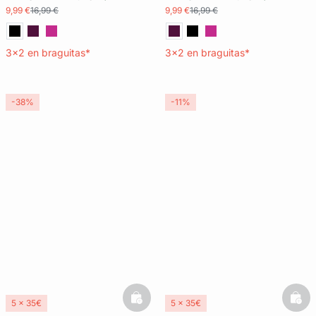
9,99 €
16,99 €
9,99 €
16,99 €
3x2 en braguitas*
3x2 en braguitas*
-38%
-11%
basketfull
bask
5 x 35€
5 x 35€