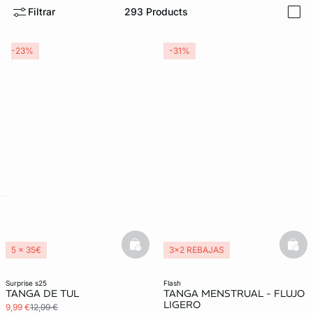
Filtrar
293
Products
i
-23%
-31%
ard
question
basketfull
bask
5 x 35€
3x2 REBAJAS
3x2 REBAJAS
Braga menstrual
surprise s25
flash
TANGA DE TUL
TANGA MENSTRUAL - FLUJO
LIGERO
9,99 €
12,99 €