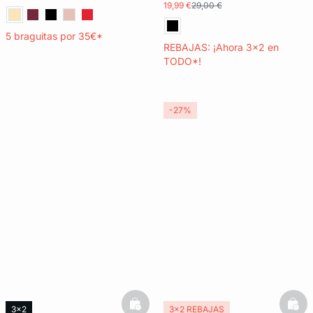
19,99 €
29,00 €
5 braguitas por 35€*
REBAJAS: ¡Ahora 3x2 en
TODO*!
-27%
basketfull
bask
3x2
3x2 REBAJAS