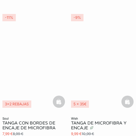
-11%
-9%
basketfull
bask
3x2 REBAJAS
5 x 35€
3x2 REBAJAS
soul
wish
TANGA CON BORDES DE
TANGA DE MICROFIBRA Y
ENCAJE DE MICROFIBRA
ENCAJE
7,99 €
8,99 €
9,99 €
10,99 €