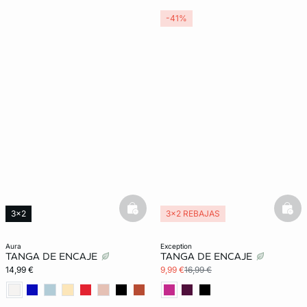
-41%
basketfull
bask
3x2
3x2 REBAJAS
aura
exception
TANGA DE ENCAJE
TANGA DE ENCAJE
14,99 €
9,99 €
16,99 €