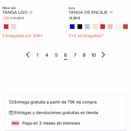
3x2 REBAJAS
Exclu Web
pillow talk
aura
TANGA LISO
TANGA DE ENCAJE
7,99 €
10,99 €
14,99 €
5 braguitas por 35€*
3x2 en braguitas*
1
4
5
6
7
8
10
Entrega gratuita a partir de 75€ de compra
Entregas y devoluciones gratuitas en tienda
Pago en 3 meses sin intereses