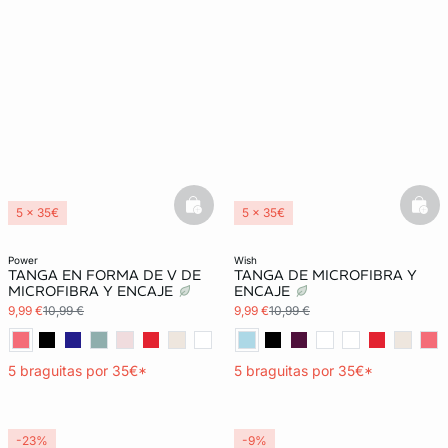
basketfull
bask
5 x 35€
5 x 35€
3x2 REBAJAS
3x2 REBAJAS
power
wish
TANGA EN FORMA DE V DE
TANGA DE MICROFIBRA Y
MICROFIBRA Y ENCAJE
ENCAJE
9,99 €
10,99 €
9,99 €
10,99 €
5 braguitas por 35€*
5 braguitas por 35€*
-23%
-9%