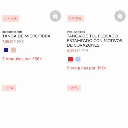
basketfull
bask
5 x 35€
5 x 35€
3x2 REBAJAS
3x2 REBAJAS
incandescente
voleuse flock
TANGA DE MICROFIBRA
TANGA DE TUL FLOCADO
ESTAMPADO CON MOTIVOS
7,99 €
10,99 €
DE CORAZONES
9,99 €
10,99 €
5 braguitas por 35€*
5 braguitas por 35€*
-23%
-27%