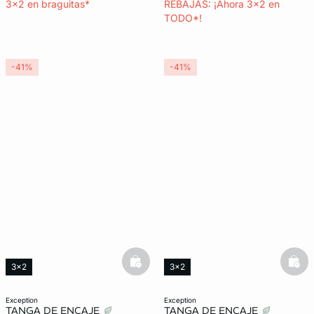
3x2 en braguitas*
REBAJAS: ¡Ahora 3x2 en
TODO*!
-41%
-41%
basketfull
bask
3x2
3x2
exception
exception
TANGA DE ENCAJE
TANGA DE ENCAJE