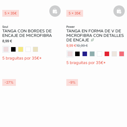
basketfull
bask
5 x 35€
5 x 35€
3x2 REBAJAS
3x2 REBAJAS
soul
power
TANGA CON BORDES DE
TANGA EN FORMA DE V DE
ENCAJE DE MICROFIBRA
MICROFIBRA CON DETALLES
DE ENCAJE
8,99 €
9,99 €
10,99 €
5 braguitas por 35€*
5 braguitas por 35€*
-27%
-9%