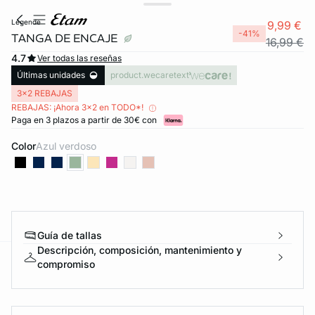
legende
9,99 €
-41%
TANGA DE ENCAJE
16,99 €
4.7
Ver todas las reseñas
Últimas unidades
product.wecaretext
3x2 REBAJAS
REBAJAS: ¡Ahora 3x2 en TODO*!
Paga en 3 plazos a partir de 30€ con
Color
azul verdoso
Guía de tallas
Descripción, composición, mantenimiento y
compromiso
ard
question