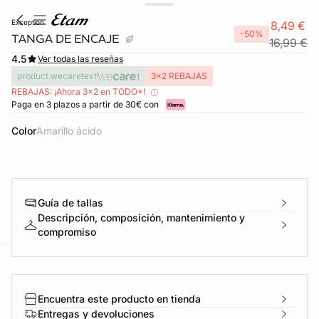
exception
8,49 €
-50%
TANGA DE ENCAJE
16,99 €
4.5
Ver todas las reseñas
product.wecaretext
3x2 REBAJAS
REBAJAS: ¡Ahora 3x2 en TODO*!
Paga en 3 plazos a partir de 30€ con
Color
amarillo ácido
Guía de tallas
Descripción, composición, mantenimiento y
compromiso
ard
question
Encuentra este producto en tienda
Entregas y devoluciones