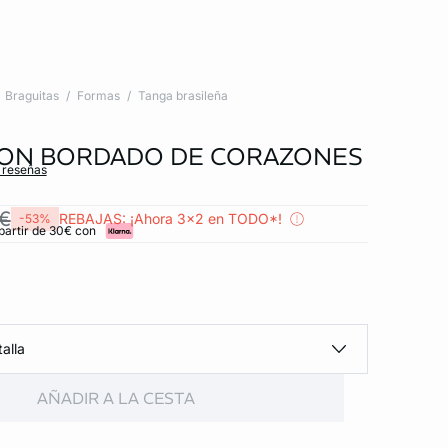
Braguitas
Formas
Tanga brasileña
ON BORDADO DE CORAZONES
s reseñas
 €
REBAJAS: ¡Ahora 3x2 en TODO*!
-53%
partir de 30€ con
alla
AÑADIR A LA CESTA