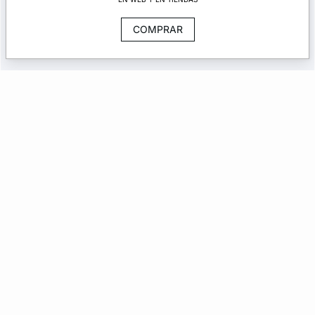
COMPRAR
Cuentan que, por la noche, en el Hotel Mahfouf,
algunas sombras se deslizan silenciosamente por el
agua.
El Lobby Boy, por su parte, se encarga de las llaves.
Y guarda los secretos.
La colaboración exclusiva del verano, que podrás
descubrir
esta noche en primicia
en
etam.es
y
pronto en tiendas.