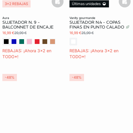
basketfull
bask
3x2 REBAJAS
Últimas unidades
3x2 REBAJAS
aura
vanity gourmande
SUJETADOR N. 9 -
SUJETADOR N.4 - COPAS
BALCONNET DE ENCAJE
FINAS EN PUNTO CALADO
16,99 €
29,99 €
16,99 €
25,99 €
REBAJAS: ¡Ahora 3x2 en
REBAJAS: ¡Ahora 3x2 en
TODO*!
TODO*!
-48%
-48%