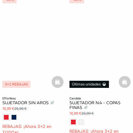
basketfull
bask
3x2 REBAJAS
Últimas unidades
3x2 REBAJAS
effortless
candide
SUJETADOR SIN AROS
SUJETADOR N.4 - COPAS
FINAS
16,99 €
25,99 €
16,99 €
29,99 €
REBAJAS: ¡Ahora 3x2 en
REBAJAS: ¡Ahora 3x2 en
TODO*!