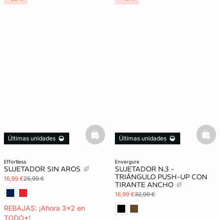
basketfull
bask
Últimas unidades
Últimas unidades
3x2 REBAJAS
3x2 REBAJAS
effortless
envergure
SUJETADOR SIN AROS
SUJETADOR N.3 -
TRIÁNGULO PUSH-UP CON
16,99 €
25,99 €
TIRANTE ANCHO
16,99 €
32,99 €
REBAJAS: ¡Ahora 3x2 en
TODO*!