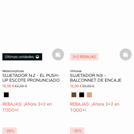
basketfull
bask
Últimas unidades
3x2 REBAJAS
3x2 REBAJAS
metamorphose
virtuose
SUJETADOR N.2 - EL PUSH-
SUJETADOR N.9 -
UP ESCOTE PRONUNCIADO
BALCONNET DE ENCAJE
16,99 €
42,99 €
16,99 €
39,99 €
REBAJAS: ¡Ahora 3x2 en
REBAJAS: ¡Ahora 3x2 en
TODO*!
TODO*!
-26%
-35%