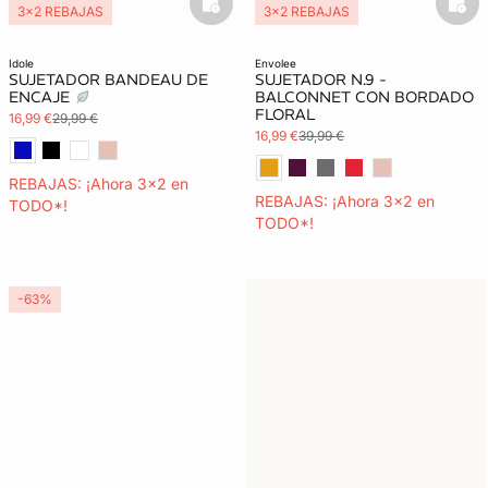
basketfull
bask
3x2 REBAJAS
3x2 REBAJAS
Exclu Web
idole
envolee
SUJETADOR BANDEAU DE
SUJETADOR N.9 -
ENCAJE
BALCONNET CON BORDADO
FLORAL
16,99 €
29,99 €
16,99 €
39,99 €
REBAJAS: ¡Ahora 3x2 en
REBAJAS: ¡Ahora 3x2 en
TODO*!
TODO*!
-63%