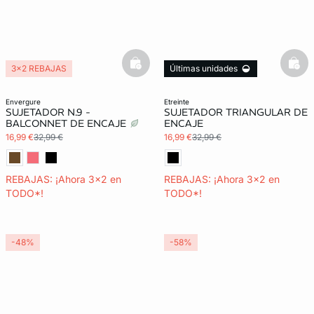
basketfull
bask
3x2 REBAJAS
Últimas unidades
3x2 REBAJAS
envergure
etreinte
SUJETADOR N.9 -
SUJETADOR TRIANGULAR DE
BALCONNET DE ENCAJE
ENCAJE
16,99 €
32,99 €
16,99 €
32,99 €
REBAJAS: ¡Ahora 3x2 en
REBAJAS: ¡Ahora 3x2 en
TODO*!
TODO*!
-48%
-58%