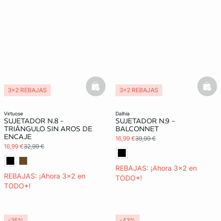
basketfull
bask
3x2 REBAJAS
3x2 REBAJAS
virtuose
dalhia
SUJETADOR N.8 -
SUJETADOR N.9 -
TRIÁNGULO SIN AROS DE
BALCONNET
ENCAJE
16,99 €
39,99 €
16,99 €
32,99 €
REBAJAS: ¡Ahora 3x2 en
REBAJAS: ¡Ahora 3x2 en
TODO*!
TODO*!
-35%
-43%