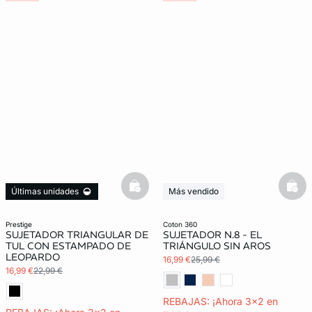
basketfull
bask
Últimas unidades
Más vendido
3x2 REBAJAS
3x2 REBAJAS
Exclu Web
prestige
coton 360
SUJETADOR TRIANGULAR DE
SUJETADOR N.8 - EL
TUL CON ESTAMPADO DE
TRIÁNGULO SIN AROS
LEOPARDO
16,99 €
25,99 €
16,99 €
22,99 €
REBAJAS: ¡Ahora 3x2 en