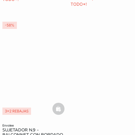
TODO*!
-58%
basketfull
3x2 REBAJAS
envolee
SUJETADOR N.9 -
BALCONNET CON BORDADO