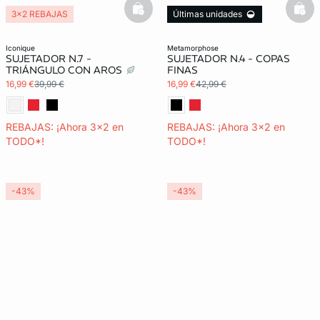
basketfull
bask
3x2 REBAJAS
Últimas unidades
3x2 REBAJAS
iconique
metamorphose
SUJETADOR N.7 -
SUJETADOR N.4 - COPAS
TRIÁNGULO CON AROS
FINAS
16,99 €
39,99 €
16,99 €
42,99 €
REBAJAS: ¡Ahora 3x2 en
REBAJAS: ¡Ahora 3x2 en
TODO*!
TODO*!
-43%
-43%