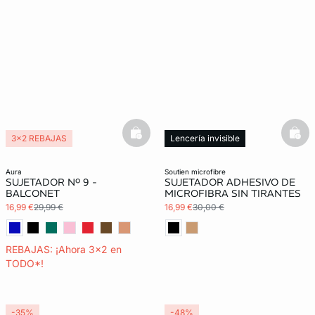
basketfull
bask
3x2 REBAJAS
Lencería invisible
aura
soutien microfibre
SUJETADOR Nº 9 -
SUJETADOR ADHESIVO DE
BALCONET
MICROFIBRA SIN TIRANTES
16,99 €
29,99 €
16,99 €
30,00 €
REBAJAS: ¡Ahora 3x2 en
TODO*!
-35%
-48%