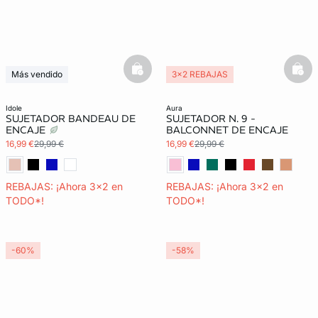
basketfull
bask
Más vendido
3x2 REBAJAS
Últimas unidades
3x2 REBAJAS
idole
aura
SUJETADOR BANDEAU DE
SUJETADOR N. 9 -
ENCAJE
BALCONNET DE ENCAJE
16,99 €
29,99 €
16,99 €
29,99 €
REBAJAS: ¡Ahora 3x2 en
REBAJAS: ¡Ahora 3x2 en
TODO*!
TODO*!
-60%
-58%