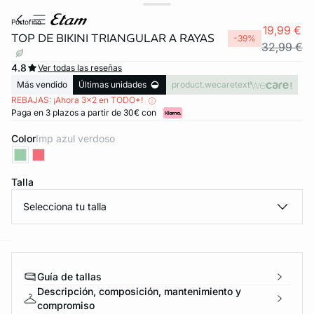
portofino
19,99 €
TOP DE BIKINI TRIANGULAR A RAYAS
-39%
32,99 €
4.8
Ver todas las reseñas
Más vendido
Últimas unidades
product.wecaretext
REBAJAS: ¡Ahora 3x2 en TODO*!
Paga en 3 plazos a partir de 30€ con
Color
imp azul verdoso
Talla
Selecciona tu talla
ard
question
Guía de tallas
Descripción, composición, mantenimiento y
compromiso