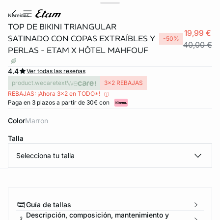
nereides
TOP DE BIKINI TRIANGULAR
19,99 €
SATINADO CON COPAS EXTRAÍBLES Y
-50%
40,00 €
PERLAS - ETAM X HÔTEL MAHFOUF
4.4
Ver todas las reseñas
product.wecaretext
3x2 REBAJAS
REBAJAS: ¡Ahora 3x2 en TODO*!
Paga en 3 plazos a partir de 30€ con
Color
marron
Talla
Selecciona tu talla
ard
question
Guía de tallas
Descripción, composición, mantenimiento y