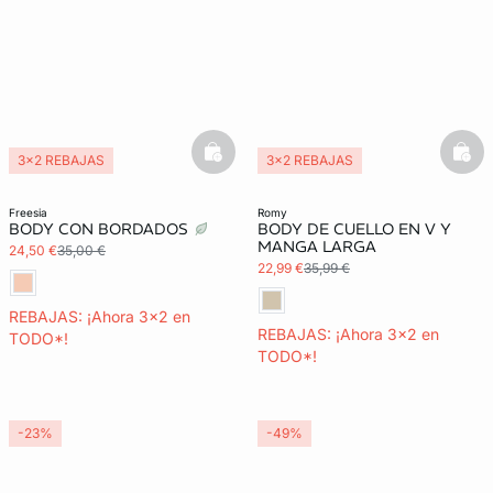
basketfull
bask
3x2 REBAJAS
3x2 REBAJAS
freesia
romy
BODY CON BORDADOS
BODY DE CUELLO EN V Y
MANGA LARGA
24,50 €
35,00 €
22,99 €
35,99 €
REBAJAS: ¡Ahora 3x2 en
REBAJAS: ¡Ahora 3x2 en
TODO*!
TODO*!
-23%
-49%