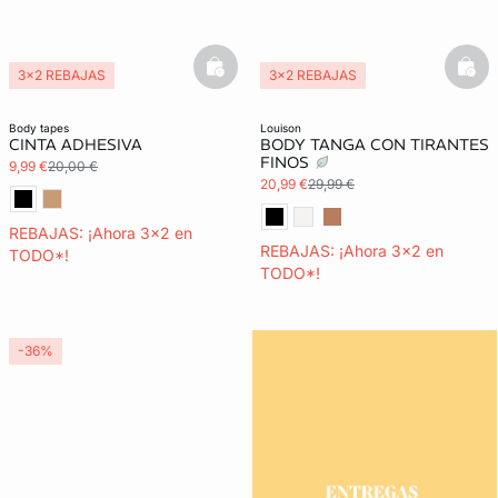
basketfull
bask
3x2 REBAJAS
3x2 REBAJAS
Lencería invisible
body tapes
louison
CINTA ADHESIVA
BODY TANGA CON TIRANTES
FINOS
9,99 €
20,00 €
20,99 €
29,99 €
REBAJAS: ¡Ahora 3x2 en
REBAJAS: ¡Ahora 3x2 en
TODO*!
TODO*!
-36%