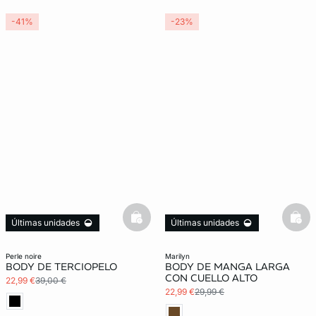
-41%
-23%
basketfull
bask
Últimas unidades
Últimas unidades
3x2 REBAJAS
3x2 REBAJAS
perle noire
marilyn
BODY DE TERCIOPELO
BODY DE MANGA LARGA
CON CUELLO ALTO
22,99 €
39,00 €
22,99 €
29,99 €