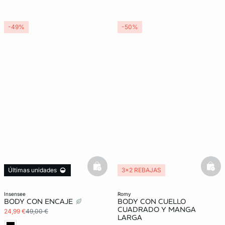
-49%
-50%
basketfull
bask
Últimas unidades
3x2 REBAJAS
3x2 REBAJAS
insensee
romy
BODY CON ENCAJE
BODY CON CUELLO
CUADRADO Y MANGA
24,99 €
49,00 €
LARGA