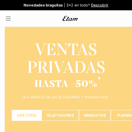
Confort invisible
¡Nuevos modelos!
Novedades braguitas
REBAJAS
¡Ahora 3x2 en TODO*!
: Sujetadores desde 19,99€
: 5 braguitas por 35€
| 3x2 en todo*
Comprar
Descubrir
Ver todas
Descubrir
VENTAS
PRIVADAS
HASTA -50%
*
¡3+1 GRATIS EN SUJETADORES Y BRAGUITAS!
VER TODO
SUJETADORES
BRAGUITAS
PIJAMA