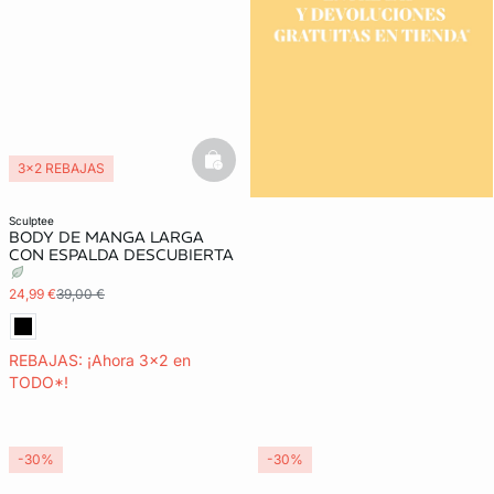
basketfull
3x2 REBAJAS
sculptee
BODY DE MANGA LARGA
CON ESPALDA DESCUBIERTA
24,99 €
39,00 €
REBAJAS: ¡Ahora 3x2 en
TODO*!
-30%
-30%