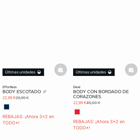
basketfull
bask
Últimas unidades
Últimas unidades
3x2 REBAJAS
3x2 REBAJAS
effortless
desir
BODY ESCOTADO
BODY CON BORDADO DE
CORAZONES
22,99 €
29,99 €
22,99 €
45,00 €
REBAJAS: ¡Ahora 3x2 en
REBAJAS: ¡Ahora 3x2 en
TODO*!
TODO*!