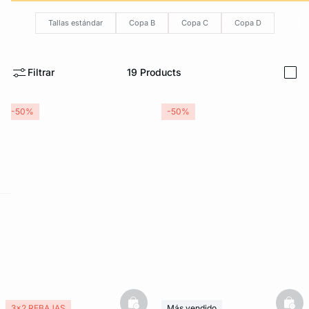
Tallas estándar
Copa B
Copa C
Copa D
Filtrar
19
Products
i
-50%
-50%
ard
question
basketfull
bask
3x2 REBAJAS
Más vendido