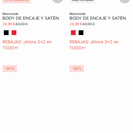
3x2 REBAJAS
Exclu Web
mascarade
mascarade
BODY DE ENCAJE Y SATÉN
BODY DE ENCAJE Y SATÉN
24,99 €
49,99 €
24,99 €
49,99 €
REBAJAS: ¡Ahora 3x2 en
REBAJAS: ¡Ahora 3x2 en
TODO*!
TODO*!
-50%
-30%