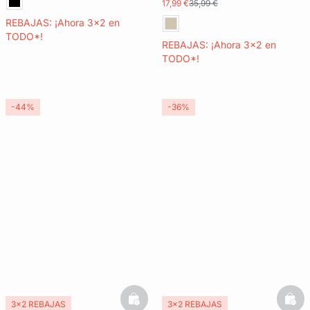
17,99 €
35,99 €
REBAJAS: ¡Ahora 3x2 en
TODO*!
REBAJAS: ¡Ahora 3x2 en
TODO*!
-44%
-36%
basketfull
bask
3x2 REBAJAS
3x2 REBAJAS