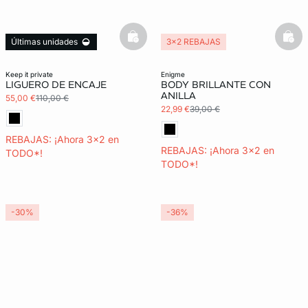
basketfull
bask
Últimas unidades
3x2 REBAJAS
3x2 REBAJAS
keep it private
enigme
LIGUERO DE ENCAJE
BODY BRILLANTE CON
ANILLA
55,00 €
110,00 €
22,99 €
39,00 €
REBAJAS: ¡Ahora 3x2 en
REBAJAS: ¡Ahora 3x2 en
TODO*!
TODO*!
-30%
-36%