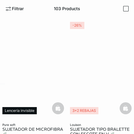
Filtrar
103
Products
i
-26%
ard
question
basketfull
bask
Lencería invisible
3x2 REBAJAS
pure soft
louison
SUJETADOR DE MICROFIBRA
SUJETADOR TIPO BRALETTE