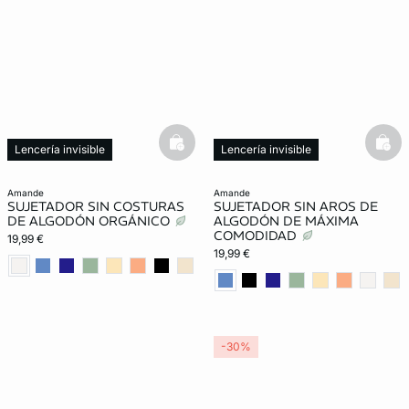
basketfull
bask
Lencería invisible
Lencería invisible
amande
amande
SUJETADOR SIN COSTURAS
SUJETADOR SIN AROS DE
DE ALGODÓN ORGÁNICO
ALGODÓN DE MÁXIMA
COMODIDAD
19,99 €
19,99 €
-30%