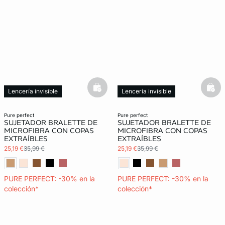
basketfull
bask
Lencería invisible
Lencería invisible
pure perfect
pure perfect
SUJETADOR BRALETTE DE
SUJETADOR BRALETTE DE
MICROFIBRA CON COPAS
MICROFIBRA CON COPAS
EXTRAÍBLES
EXTRAÍBLES
25,19 €
35,99 €
25,19 €
35,99 €
PURE PERFECT: -30% en la
PURE PERFECT: -30% en la
colección*
colección*