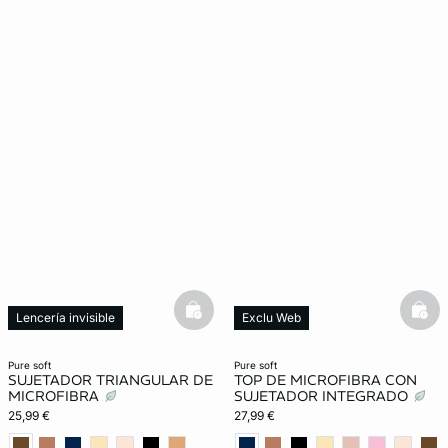
basketfull
bask
Lencería invisible
Exclu Web
New in
Lencería invisible
New in
pure soft
pure soft
SUJETADOR TRIANGULAR DE
TOP DE MICROFIBRA CON
MICROFIBRA
SUJETADOR INTEGRADO
25,99 €
27,99 €