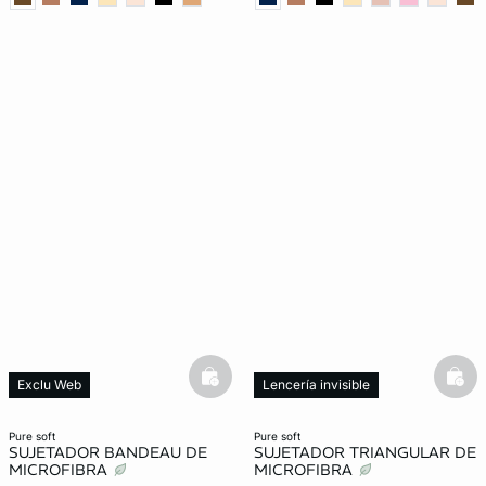
basketfull
bask
Exclu Web
Lencería invisible
Lencería invisible
New in
New in
pure soft
pure soft
SUJETADOR BANDEAU DE
SUJETADOR TRIANGULAR DE
MICROFIBRA
MICROFIBRA