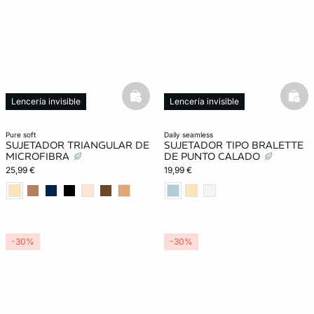
basketfull
bask
Lencería invisible
Lencería invisible
pure soft
daily seamless
SUJETADOR TRIANGULAR DE
SUJETADOR TIPO BRALETTE
MICROFIBRA
DE PUNTO CALADO
25,99 €
19,99 €
-30%
-30%