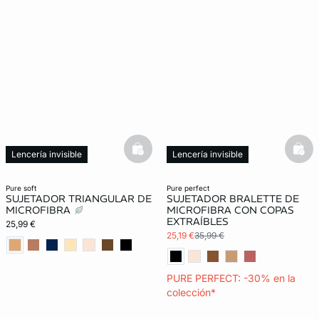
basketfull
bask
Lencería invisible
Lencería invisible
New in
pure soft
pure perfect
SUJETADOR TRIANGULAR DE
SUJETADOR BRALETTE DE
MICROFIBRA
MICROFIBRA CON COPAS
EXTRAÍBLES
25,99 €
25,19 €
35,99 €
PURE PERFECT: -30% en la
colección*