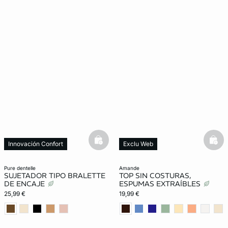
basketfull
bask
Innovación Confort
Exclu Web
Lencería invisible
pure dentelle
amande
SUJETADOR TIPO BRALETTE
TOP SIN COSTURAS,
DE ENCAJE
ESPUMAS EXTRAÍBLES
25,99 €
19,99 €