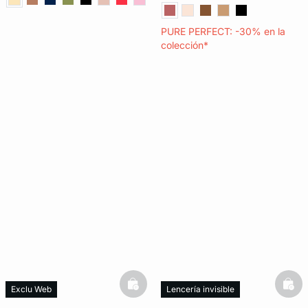
PURE PERFECT: -30% en la
colección*
basketfull
bask
Exclu Web
Lencería invisible
Lencería invisible