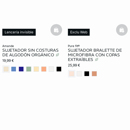
basketfull
bask
Lencería invisible
Exclu Web
Lencería invisible
amande
pure fit®
SUJETADOR SIN COSTURAS
SUJETADOR BRALETTE DE
DE ALGODÓN ORGÁNICO
MICROFIBRA CON COPAS
EXTRAÍBLES
19,99 €
25,99 €