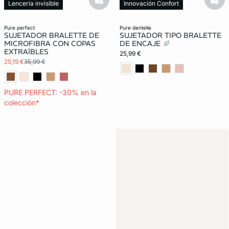
basketfull
bask
Lencería invisible
Innovación Confort
pure perfect
pure dentelle
SUJETADOR BRALETTE DE
SUJETADOR TIPO BRALETTE
MICROFIBRA CON COPAS
DE ENCAJE
EXTRAÍBLES
25,99 €
25,19 €
35,99 €
PURE PERFECT: -30% en la
colección*