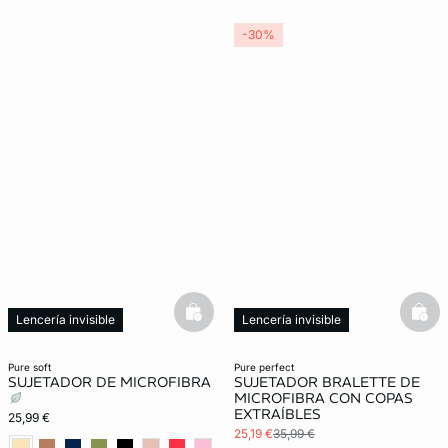
-30%
basketfull
bask
Lencería invisible
Lencería invisible
pure soft
pure perfect
SUJETADOR DE MICROFIBRA
SUJETADOR BRALETTE DE
MICROFIBRA CON COPAS
EXTRAÍBLES
25,99 €
25,19 €
35,99 €