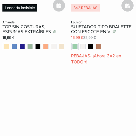
basketfull
bask
Lencería invisible
3x2 REBAJAS
amande
louison
TOP SIN COSTURAS,
SUJETADOR TIPO BRALETTE
ESPUMAS EXTRAÍBLES
CON ESCOTE EN V
19,99 €
16,99 €
22,99 €
REBAJAS: ¡Ahora 3x2 en
TODO*!