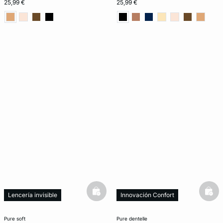
25,99 €
25,99 €
basketfull
bask
Lencería invisible
Innovación Confort
New in
pure soft
pure dentelle