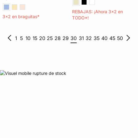
REBAJAS: ¡Ahora 3x2 en
3x2 en braguitas*
TODO*!
1
5
10
15
20
25
28
29
30
31
32
35
40
45
50