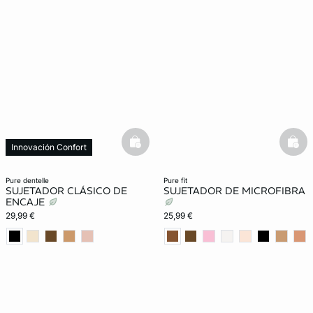
basketfull
bask
Innovación Confort
pure dentelle
pure fit
SUJETADOR CLÁSICO DE
SUJETADOR DE MICROFIBRA
ENCAJE
29,99 €
25,99 €