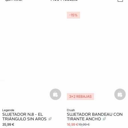
i
-15%
ard
question
basketfull
bask
3x2 REBAJAS
legende
crush
SUJETADOR N.8 - EL
SUJETADOR BANDEAU CON
TRIÁNGULO SIN AROS
TIRANTE ANCHO
35,99 €
16,99 €
19,99 €