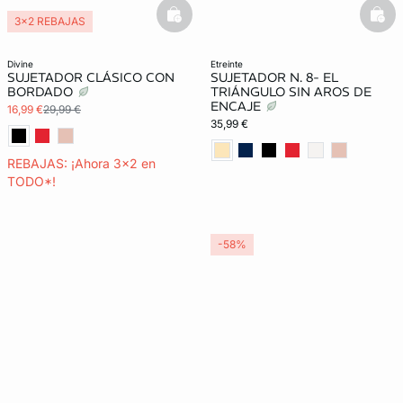
basketfull
bask
3x2 REBAJAS
divine
etreinte
SUJETADOR CLÁSICO CON
SUJETADOR N. 8- EL
BORDADO
TRIÁNGULO SIN AROS DE
ENCAJE
16,99 €
29,99 €
35,99 €
REBAJAS: ¡Ahora 3x2 en
TODO*!
-58%