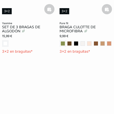
basketfull
bask
3x2
3x2
Exclu Web
Lencería invisible
yasmine
pure fit
SET DE 3 BRAGAS DE
BRAGA CULOTTE DE
ALGODÓN
MICROFIBRA
15,99 €
9,99 €
3x2 en braguitas*
3x2 en braguitas*