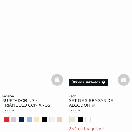
basketfull
bask
Últimas unidades
3x2
panama
jack
SUJETADOR N.7 -
SET DE 3 BRAGAS DE
TRIÁNGULO CON AROS
ALGODÓN
35,99 €
15,99 €
3x2 en braguitas*