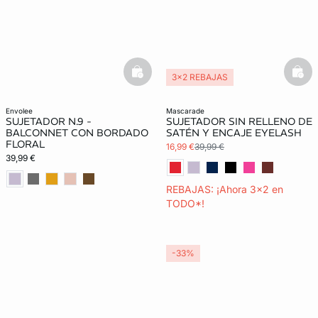
basketfull
bask
3x2 REBAJAS
Exclu Web
envolee
mascarade
SUJETADOR N.9 -
SUJETADOR SIN RELLENO DE
BALCONNET CON BORDADO
SATÉN Y ENCAJE EYELASH
FLORAL
16,99 €
39,99 €
39,99 €
REBAJAS: ¡Ahora 3x2 en
TODO*!
-33%