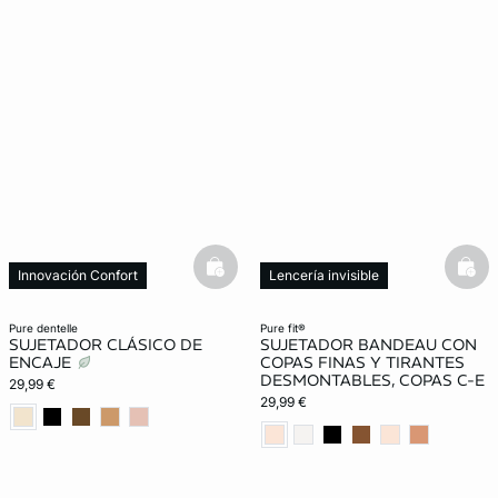
basketfull
bask
Innovación Confort
Lencería invisible
pure dentelle
pure fit®
SUJETADOR CLÁSICO DE
SUJETADOR BANDEAU CON
ENCAJE
COPAS FINAS Y TIRANTES
DESMONTABLES, COPAS C-E
29,99 €
29,99 €