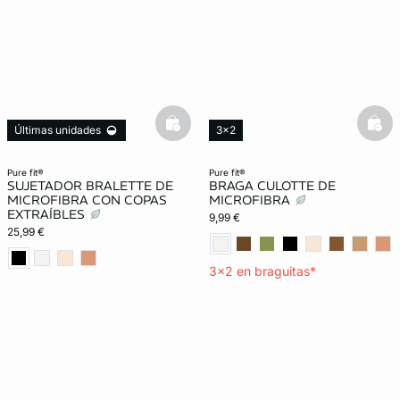
basketfull
bask
Últimas unidades
3x2
Exclu Web
Lencería invisible
Lencería invisible
pure fit®
pure fit®
SUJETADOR BRALETTE DE
BRAGA CULOTTE DE
MICROFIBRA CON COPAS
MICROFIBRA
EXTRAÍBLES
9,99 €
25,99 €
3x2 en braguitas*