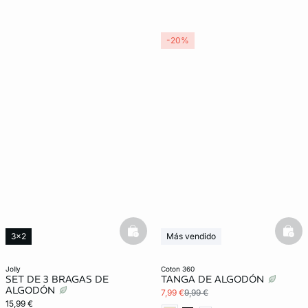
-20%
basketfull
bask
3x2
Más vendido
3x2 REBAJAS
jolly
coton 360
SET DE 3 BRAGAS DE
TANGA DE ALGODÓN
ALGODÓN
7,99 €
9,99 €
15,99 €