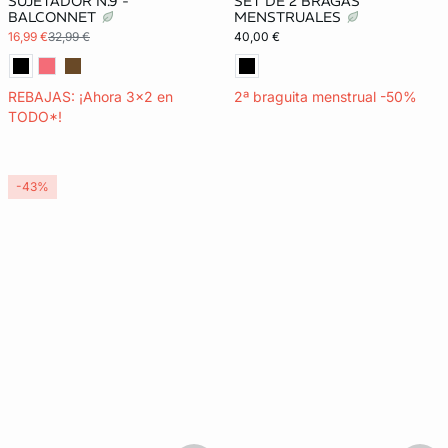
SUJETADOR N.9 -
SET DE 2 BRAGAS
BALCONNET
MENSTRUALES
16,99 €
32,99 €
40,00 €
REBAJAS: ¡Ahora 3x2 en
2ª braguita menstrual -50%
TODO*!
-43%