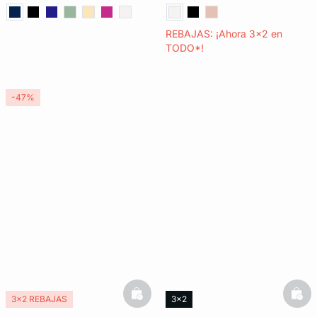
REBAJAS: ¡Ahora 3x2 en
TODO*!
-47%
basketfull
bask
3x2 REBAJAS
3x2
Exclu Web