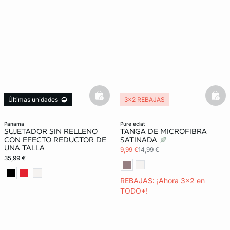
basketfull
bask
Últimas unidades
3x2 REBAJAS
Lencería invisible
panama
pure eclat
SUJETADOR SIN RELLENO
TANGA DE MICROFIBRA
CON EFECTO REDUCTOR DE
SATINADA
UNA TALLA
9,99 €
14,99 €
35,99 €
REBAJAS: ¡Ahora 3x2 en
TODO*!