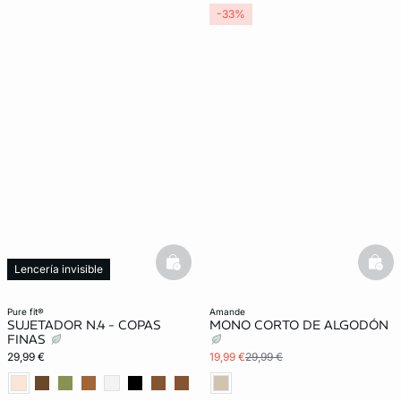
-33%
basketfull
bask
Lencería invisible
pure fit®
amande
SUJETADOR N.4 - COPAS
MONO CORTO DE ALGODÓN
FINAS
29,99 €
19,99 €
29,99 €