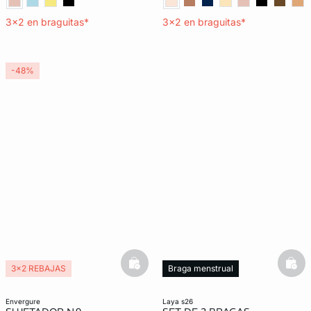
3x2 en braguitas*
3x2 en braguitas*
-48%
basketfull
bask
3x2 REBAJAS
Braga menstrual
envergure
laya s26