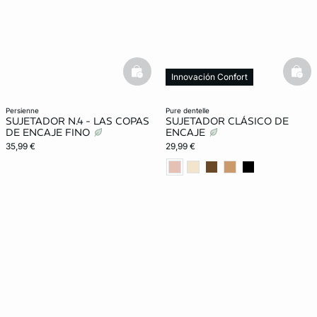
basketfull
bask
Innovación Confort
persienne
pure dentelle
SUJETADOR N.4 - LAS COPAS
SUJETADOR CLÁSICO DE
DE ENCAJE FINO
ENCAJE
35,99 €
29,99 €