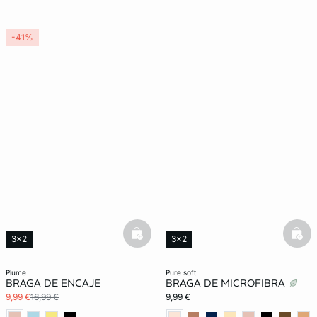
-41%
basketfull
bask
3x2
3x2
Lencería invisible
New in
plume
pure soft
BRAGA DE ENCAJE
BRAGA DE MICROFIBRA
9,99 €
16,99 €
9,99 €