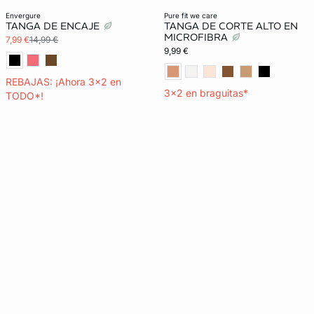
Lencería invisible
envergure
pure fit we care
TANGA DE ENCAJE
TANGA DE CORTE ALTO EN
MICROFIBRA
7,99 €
14,99 €
9,99 €
REBAJAS: ¡Ahora 3x2 en
3x2 en braguitas*
TODO*!