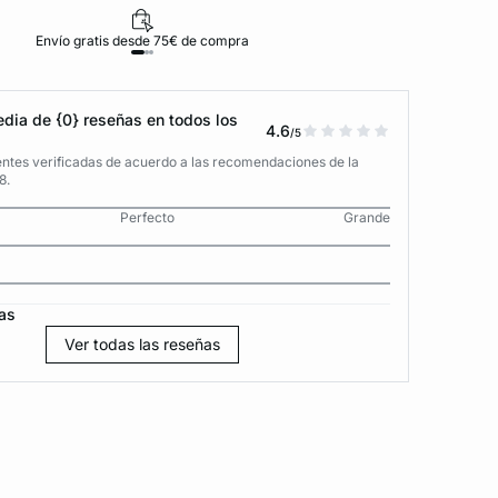
Envío gratis desde 75€ de compra
D
dia de {0} reseñas en todos los
4.6
/5
entes verificadas de acuerdo a las recomendaciones de la
8.
Perfecto
Grande
as
Ver todas las reseñas