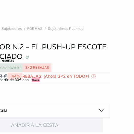
Sujetadores
FORMAS
Sujetadores Push-up
OR N.2 - EL PUSH-UP ESCOTE
CIADO
s reseñas
xt
3x2 REBAJAS
9 €
REBAJAS: ¡Ahora 3x2 en TODO*!
-44%
partir de 30€ con
alla
AÑADIR A LA CESTA