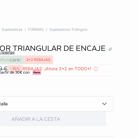
Sujetadores
FORMAS
Sujetadores Triángulo
OR TRIANGULAR DE ENCAJE
s reseñas
xt
3x2 REBAJAS
9 €
REBAJAS: ¡Ahora 3x2 en TODO*!
-35%
partir de 30€ con
alla
AÑADIR A LA CESTA