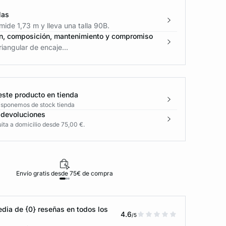
las
ide 1,73 m y lleva una talla 90B.
n, composición, mantenimiento y compromiso
riangular de encaje...
este producto en tienda
disponemos de stock tienda
 devoluciones
ita a domicilio desde 75,00 €.
Envío gratis desde 75€ de compra
D
dia de {0} reseñas en todos los
4.6
/5