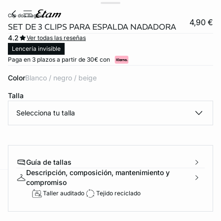
clip dos nageur
4,90 €
SET DE 3 CLIPS PARA ESPALDA NADADORA
4.2
Ver todas las reseñas
Lencería invisible
Paga en 3 plazos a partir de 30€ con
Color
blanco / negro / beige
Talla
Selecciona tu talla
Guía de tallas
Descripción, composición, mantenimiento y
compromiso
ard
question
Taller auditado
Tejido reciclado