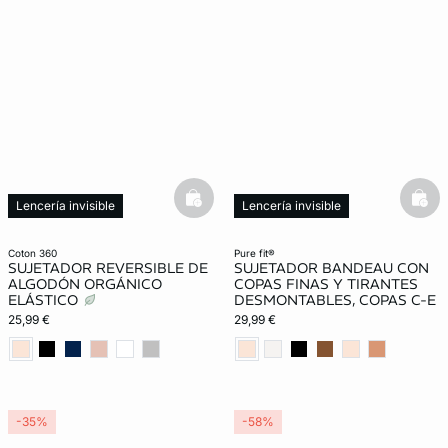
basketfull
bask
Lencería invisible
Lencería invisible
coton 360
pure fit®
SUJETADOR REVERSIBLE DE
SUJETADOR BANDEAU CON
ALGODÓN ORGÁNICO
COPAS FINAS Y TIRANTES
ELÁSTICO
DESMONTABLES, COPAS C-E
25,99 €
29,99 €
-35%
-58%