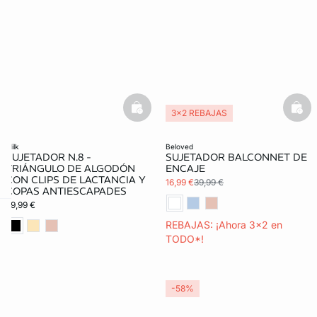
basketfull
bask
3x2 REBAJAS
milk
beloved
SUJETADOR N.8 -
SUJETADOR BALCONNET DE
TRIÁNGULO DE ALGODÓN
ENCAJE
CON CLIPS DE LACTANCIA Y
16,99 €
39,99 €
COPAS ANTIESCAPADES
29,99 €
REBAJAS: ¡Ahora 3x2 en
ard
question
TODO*!
-58%