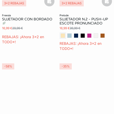
basketfull
bask
3x2 REBAJAS
3x2 REBAJAS
freesia
prelude
SUJETADOR CON BORDADO
SUJETADOR N.2 - PUSH-UP
ESCOTE PRONUNCIADO
16,99 €
29,99 €
16,99 €
39,99 €
REBAJAS: ¡Ahora 3x2 en
TODO*!
REBAJAS: ¡Ahora 3x2 en
TODO*!
-58%
-35%