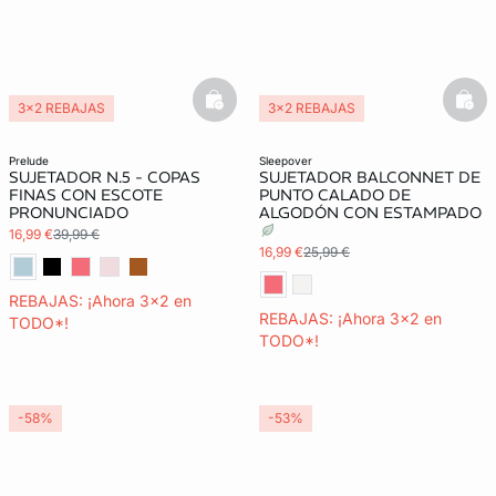
basketfull
bask
3x2 REBAJAS
3x2 REBAJAS
prelude
sleepover
SUJETADOR N.5 - COPAS
SUJETADOR BALCONNET DE
FINAS CON ESCOTE
PUNTO CALADO DE
PRONUNCIADO
ALGODÓN CON ESTAMPADO
16,99 €
39,99 €
16,99 €
25,99 €
REBAJAS: ¡Ahora 3x2 en
REBAJAS: ¡Ahora 3x2 en
TODO*!
TODO*!
-58%
-53%