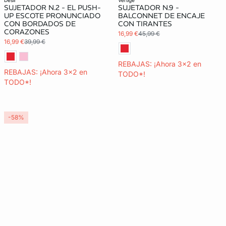
desir
vertige
SUJETADOR N.2 - EL PUSH-
SUJETADOR N.9 -
UP ESCOTE PRONUNCIADO
BALCONNET DE ENCAJE
CON BORDADOS DE
CON TIRANTES
CORAZONES
16,99 €
45,99 €
16,99 €
39,99 €
REBAJAS: ¡Ahora 3x2 en
REBAJAS: ¡Ahora 3x2 en
TODO*!
TODO*!
-58%