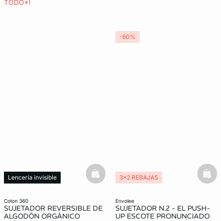
TODO*!
-60%
basketfull
bask
Lencería invisible
3x2 REBAJAS
coton 360
envolee
SUJETADOR REVERSIBLE DE
SUJETADOR N.2 - EL PUSH-
ALGODÓN ORGÁNICO
UP ESCOTE PRONUNCIADO