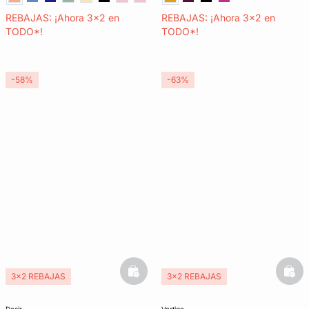
REBAJAS: ¡Ahora 3x2 en
REBAJAS: ¡Ahora 3x2 en
TODO*!
TODO*!
-58%
-63%
basketfull
bask
3x2 REBAJAS
3x2 REBAJAS