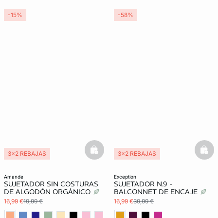
-15%
-58%
basketfull
bask
3x2 REBAJAS
3x2 REBAJAS
amande
exception
SUJETADOR SIN COSTURAS
SUJETADOR N.9 -
DE ALGODÓN ORGÁNICO
BALCONNET DE ENCAJE
16,99 €
19,99 €
16,99 €
39,99 €