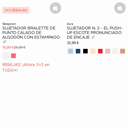
basketfull
bask
3x2 REBAJAS
sleepover
aura
SUJETADOR BRALETTE DE
SUJETADOR N. 2 - EL PUSH-
PUNTO CALADO DE
UP ESCOTE PRONUNCIADO
ALGODÓN CON ESTAMPADO
DE ENCAJE
32,99 €
16,99 €
25,99 €
REBAJAS: ¡Ahora 3x2 en
TODO*!