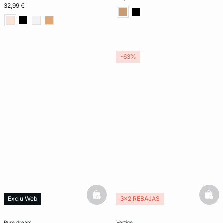
32,99 €
-63%
basketfull
bask
Exclu Web
3x2 REBAJAS
Lencería invisible
pure dream
vertige