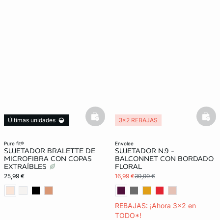
basketfull
bask
Últimas unidades
3x2 REBAJAS
Exclu Web
Lencería invisible
pure fit®
envolee
SUJETADOR BRALETTE DE
SUJETADOR N.9 -
MICROFIBRA CON COPAS
BALCONNET CON BORDADO
EXTRAÍBLES
FLORAL
25,99 €
16,99 €
39,99 €
REBAJAS: ¡Ahora 3x2 en
TODO*!