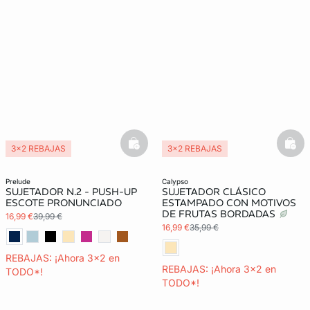
basketfull
bask
3x2 REBAJAS
3x2 REBAJAS
prelude
calypso
SUJETADOR N.2 - PUSH-UP
SUJETADOR CLÁSICO
ESCOTE PRONUNCIADO
ESTAMPADO CON MOTIVOS
DE FRUTAS BORDADAS
16,99 €
39,99 €
16,99 €
35,99 €
REBAJAS: ¡Ahora 3x2 en
REBAJAS: ¡Ahora 3x2 en
TODO*!
TODO*!