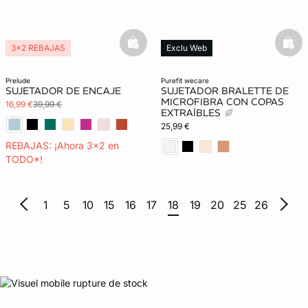
basketfull
bask
3x2 REBAJAS
Exclu Web
Lencería invisible
prelude
purefit wecare
SUJETADOR DE ENCAJE
SUJETADOR BRALETTE DE
MICROFIBRA CON COPAS
16,99 €
39,99 €
EXTRAÍBLES
25,99 €
REBAJAS: ¡Ahora 3x2 en
TODO*!
1
5
10
15
16
17
18
19
20
25
26