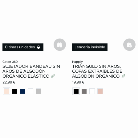
basketfull
bask
Últimas unidades
Lencería invisible
Lencería invisible
coton 360
happily
SUJETADOR BANDEAU SIN
TRIÁNGULO SIN AROS,
AROS DE ALGODÓN
COPAS EXTRAÍBLES DE
ORGÁNICO ELÁSTICO
ALGODÓN ORGÁNICO
22,99 €
19,99 €