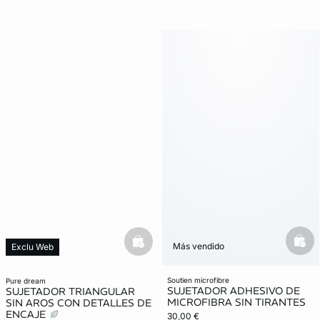
bask
Más vendido
basketfull
Exclu Web
Lencería invisible
Lencería invisible
soutien microfibre
pure dream
SUJETADOR ADHESIVO DE
SUJETADOR TRIANGULAR
MICROFIBRA SIN TIRANTES
SIN AROS CON DETALLES DE
ENCAJE
30,00 €