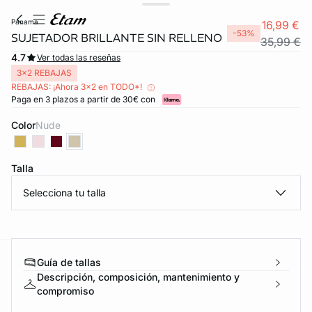
panama
16,99 €
-53%
SUJETADOR BRILLANTE SIN RELLENO
35,99 €
4.7
Ver todas las reseñas
3x2 REBAJAS
REBAJAS: ¡Ahora 3x2 en TODO*!
Paga en 3 plazos a partir de 30€ con
Color
nude
Talla
Selecciona tu talla
Guía de tallas
ard
question
Descripción, composición, mantenimiento y
compromiso