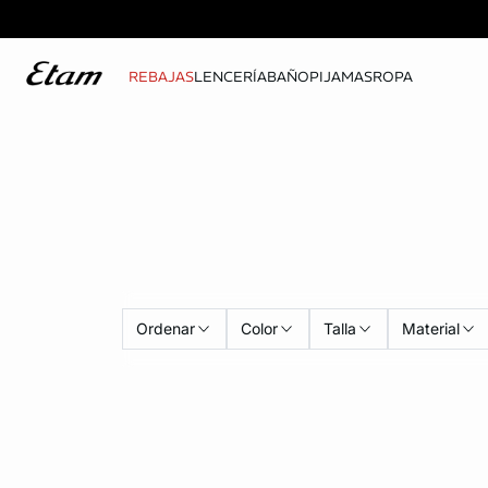
REBAJAS
LENCERÍA
BAÑO
PIJAMAS
ROPA
Ordenar
Color
Talla
Material