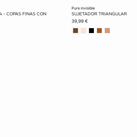
ta
Añadir a la cesta
pure invisible
4 - COPAS FINAS CON
SUJETADOR TRIANGULAR
90B
95B
85C
85A
90A
95A
39,99 €
95C
100C
85D
90B
95B
85C
95D
100D
95C
85D
90D
100D