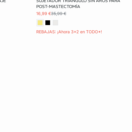
AJE
SUJETADOR TRIÁNGULO SIN AROS PARA
85C
85A
90A
85B
90B
POST-MASTECTOMÍA
16,99 €
35,99 €
90D
95B
90C
95C
90D
95D
100D
REBAJAS: ¡Ahora 3x2 en TODO*!