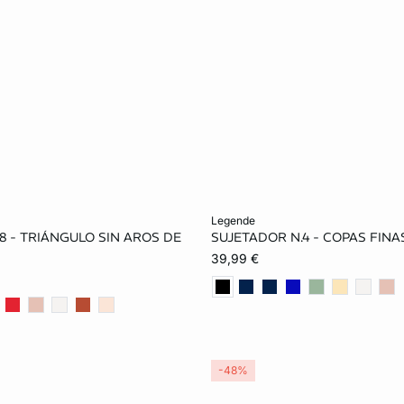
ta
Añadir a la cesta
legende
8 - TRIÁNGULO SIN AROS DE
SUJETADOR N.4 - COPAS FIN
85A
90A
95A
85B
90B
95B
39,99 €
90B
95B
85C
90C
95C
85D
95C
85D
90D
95D
100D
85E
-48%
95E
100E