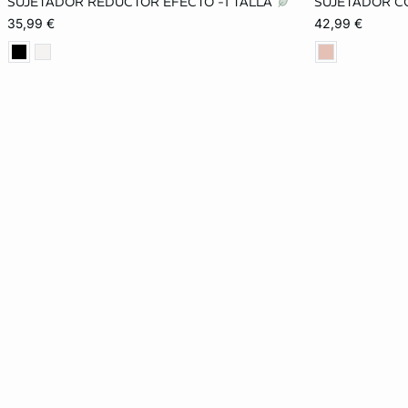
SUJETADOR REDUCTOR EFECTO -1 TALLA
SUJETADOR C
85D
90D
95D
100D
85B
35,99 €
42,99 €
105D
90E
95E
100E
90C
105E
90F
95F
100F
105F
110F