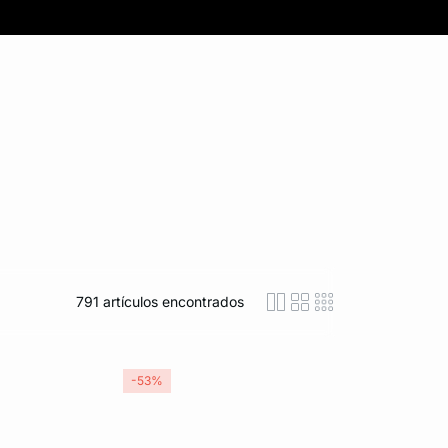
791
artículos encontrados
icon-layout-detaile
icon-layout-class
icon-layout-m
-53%