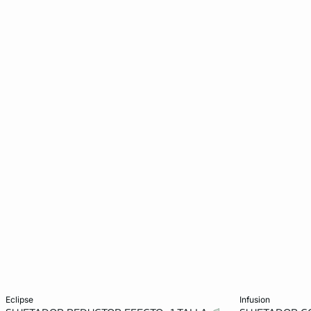
Añadir a la cesta
Añadir a la ces
eclipse
infusion