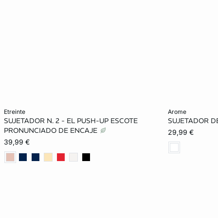
Añadir a la cesta
Añadir a la ces
etreinte
arome
SUJETADOR N. 2 - EL PUSH-UP ESCOTE
SUJETADOR D
80A
85A
90A
85B
85B
PRONUNCIADO DE ENCAJE
29,99 €
39,99 €
90B
95B
85C
90C
90C
95C
100C
95D