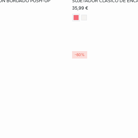
ON BORDADO PUSH-UP
SUJETADOR CLÁSICO DE ENC
90B
95B
85C
85B
90B
95B
35,99 €
95C
100C
90C
95C
85D
95D
-60%