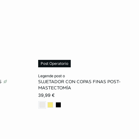
Post Operatorio
Añadir a la cesta
legende post o
AS
SUJETADOR CON COPAS FINAS POST-
85C
85B
90B
95B
100B
MASTECTOMÍA
39,99 €
90D
90C
95C
100C
90D
90E
95D
100D
90E
95E
100E