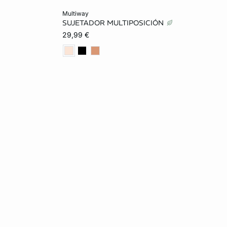
Añadir a la cesta
multiway
SUJETADOR MULTIPOSICIÓN
85B
85B
90B
95B
100B
29,99 €
90C
85D
90D
95D