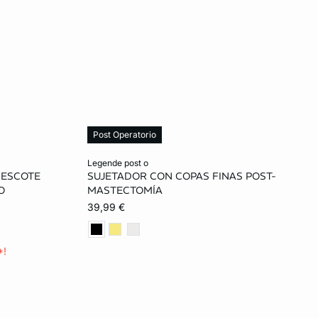
Post Operatorio
Añadir a la cesta
legende post o
 ESCOTE
SUJETADOR CON COPAS FINAS POST-
85C
85B
90B
95B
100B
O
MASTECTOMÍA
39,99 €
95D
90C
95C
100C
90D
95D
100D
90E
95E
*!
100E