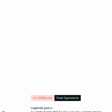
3x2 REBAJAS
Post Operatorio
Añadir a la cesta
legende post o