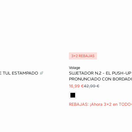
3x2 REBAJAS
ta
Añadir a la cesta
volage
E TUL ESTAMPADO
SUJETADOR N.2 - EL PUSH-UP
90B
95B
85C
85B
90B
95B
PRONUNCIADO CON BORDAD
16,99 €
42,99 €
95C
85D
90D
90C
95C
90D
100D
REBAJAS: ¡Ahora 3x2 en TODO