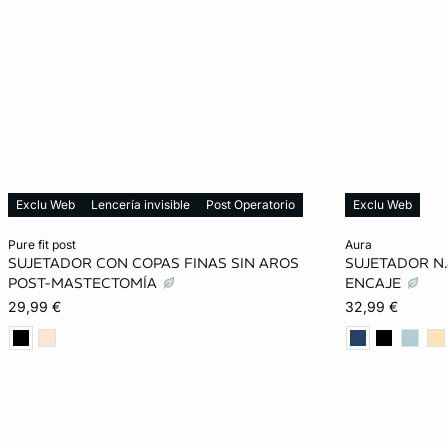
Exclu Web
Lencería invisible
Post Operatorio
Exclu Web
Añadir a la cesta
Añadir a la ces
pure fit post
aura
SUJETADOR CON COPAS FINAS SIN AROS
SUJETADOR N.
85B
90B
95B
100B
80A
POST-MASTECTOMÍA
ENCAJE
29,99 €
32,99 €
90C
95C
100C
90D
85B
95D
100D
90E
95E
90C
100E
95D