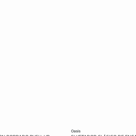
ta
Añadir a la cesta
oasis