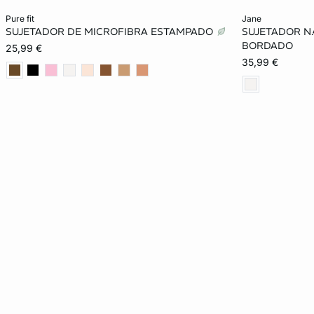
Añadir a la cesta
Añadir a la ces
pure fit
jane
SUJETADOR DE MICROFIBRA ESTAMPADO
SUJETADOR N.
85B
90B
95B
85C
85B
BORDADO
25,99 €
35,99 €
90C
95C
100C
85D
90C
90D
95D
100D
85E
90D
90E
95E
100E