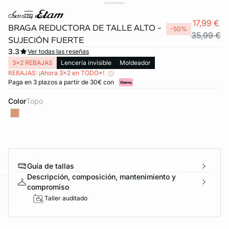
control by etam
17,99 €
BRAGA REDUCTORA DE TALLE ALTO -
-50%
35,99 €
SUJECIÓN FUERTE
3.3
Ver todas las reseñas
3x2 REBAJAS
Lencería invisible
Moldeador
REBAJAS: ¡Ahora 3x2 en TODO*!
Paga en 3 plazos a partir de 30€ con
Color
topo
FORT INVISIBLE
ubrir
Guía de tallas
Descripción, composición, mantenimiento y
compromiso
ard
question
Taller auditado