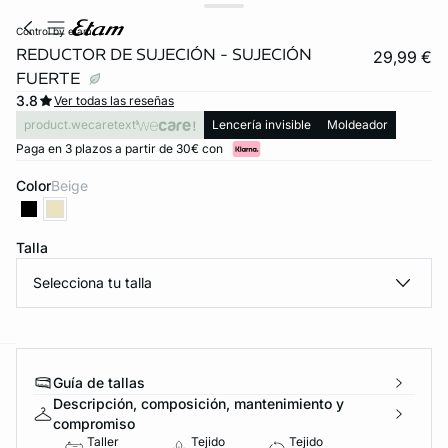
control by etam
REDUCTOR DE SUJECIÓN - SUJECIÓN
29,99 €
FUERTE
3.8
Ver todas las reseñas
product.wecaretext
Lencería invisible
Moldeador
Paga en 3 plazos a partir de 30€ con
Color
beige
Talla
Selecciona tu talla
ard
question
Guía de tallas
Descripción, composición, mantenimiento y
compromiso
Taller
Tejido
Tejido