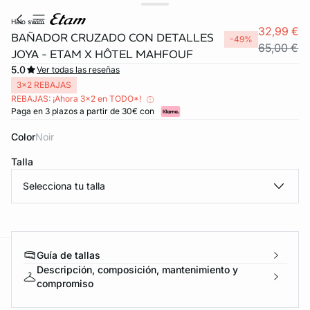
halo swim
32,99 €
BAÑADOR CRUZADO CON DETALLES
-49%
65,00 €
JOYA - ETAM X HÔTEL MAHFOUF
5.0
Ver todas las reseñas
3x2 REBAJAS
REBAJAS: ¡Ahora 3x2 en TODO*!
Paga en 3 plazos a partir de 30€ con
Color
noir
Talla
Selecciona tu talla
Guía de tallas
ard
question
Descripción, composición, mantenimiento y
compromiso