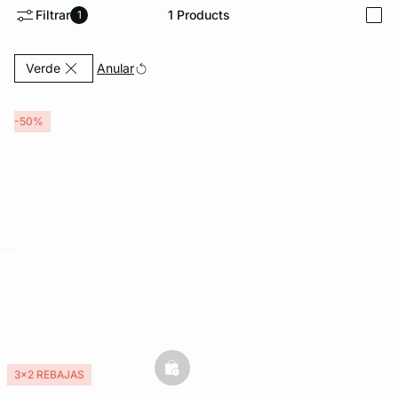
Filtrar
1
Products
1
i
Currently Refined by Color: Verde
Anular
Verde
-50%
FORT INVISIBLE
ubrir
ard
question
basketfull
3x2 REBAJAS