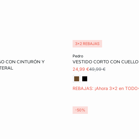
3x2 REBAJAS
ta
Añadir a la cesta
pedro
GO CON CINTURÓN Y
VESTIDO CORTO CON CUELLO
S
M
L
XS
S
M
TERAL
24,99 €
49,99 €
XL
REBAJAS: ¡Ahora 3x2 en TODO
-50%