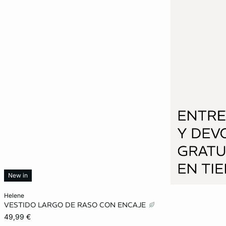
New in
Añadir a la cesta
helene
VESTIDO LARGO DE RASO CON ENCAJE
S
L
XL
49,99 €