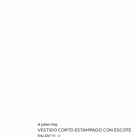
Añadir a la cesta
a julien imp
VESTIDO CORTO ESTAMPADO CON ESCOTE
L
S
M
EN PICO