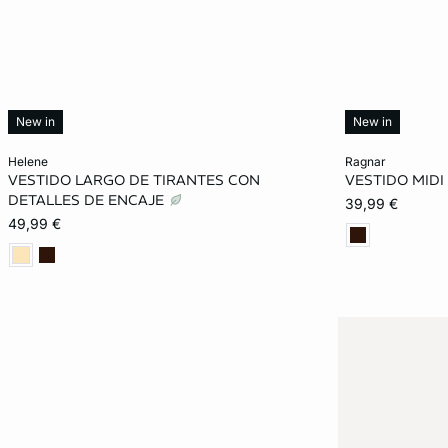
New in
New in
Añadir a la cesta
Añadir a la ces
helene
ragnar
VESTIDO LARGO DE TIRANTES CON
VESTIDO MIDI
XS
S
M
L
XS
DETALLES DE ENCAJE
39,99 €
49,99 €
XL