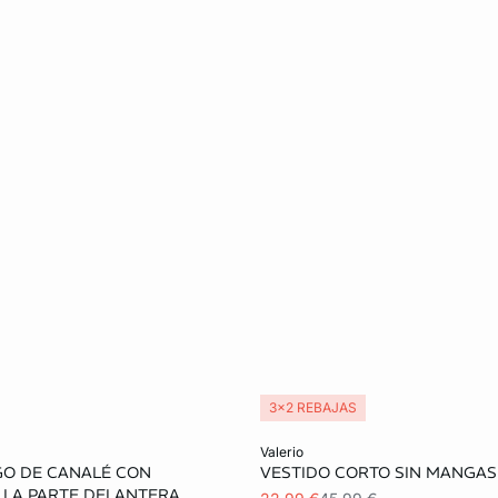
3x2 REBAJAS
ta
Añadir a la cesta
valerio
GO DE CANALÉ CON
VESTIDO CORTO SIN MANGAS
S
M
L
XS
S
M
 LA PARTE DELANTERA