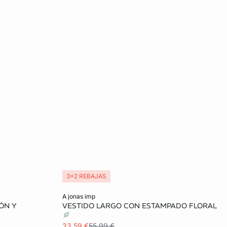
3x2 REBAJAS
Añadir a la cesta
a jonas imp
ÓN Y
VESTIDO LARGO CON ESTAMPADO FLORAL
L
XS
S
M
L
33,59 €
55,99 €