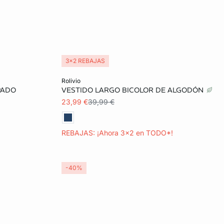
3x2 REBAJAS
Añadir a la cesta
rolivio
PADO
VESTIDO LARGO BICOLOR DE ALGODÓN
L
XS
S
M
23,99 €
39,99 €
REBAJAS: ¡Ahora 3x2 en TODO*!
-40%