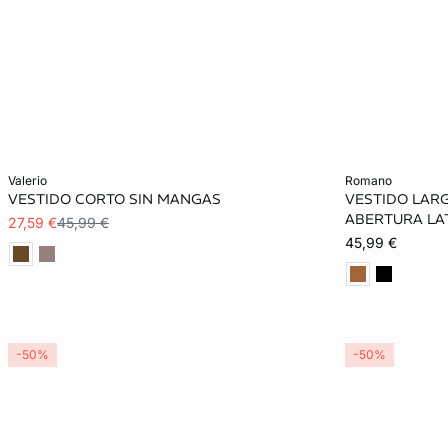
Añadir a la cesta
Añadir a la ces
valerio
romano
VESTIDO CORTO SIN MANGAS
VESTIDO LAR
S
M
L
XS
ABERTURA LA
27,59 €
45,99 €
45,99 €
XL
-50%
-50%