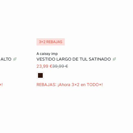
3x2 REBAJAS
Añadir a la cesta
a caissy imp
 ALTO
VESTIDO LARGO DE TUL SATINADO
L
XS
S
M
L
23,99 €
39,99 €
XL
*!
REBAJAS: ¡Ahora 3x2 en TODO*!