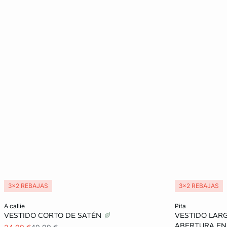
3x2 REBAJAS
3x2 REBAJAS
Añadir a la cesta
Añadir a la ces
a callie
pita
VESTIDO CORTO DE SATÉN
VESTIDO LAR
XS
S
M
L
XS
ABERTURA EN