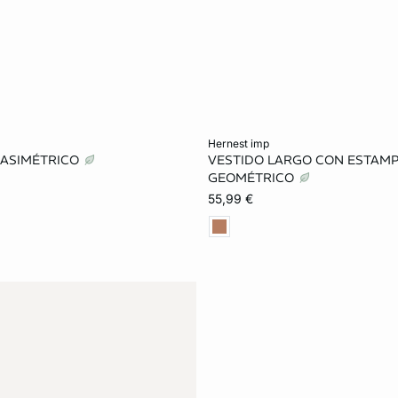
ta
Añadir a la cesta
hernest imp
 ASIMÉTRICO
VESTIDO LARGO CON ESTAM
S
M
L
XS
S
M
GEOMÉTRICO
55,99 €
XL