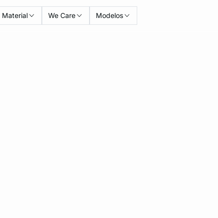
Material
We Care
Modelos