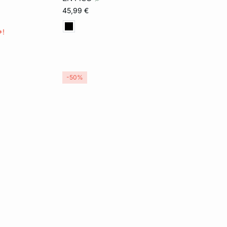
45,99 €
*!
-50%