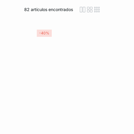
82
artículos encontrados
icon-layout-detaile
icon-layout-class
icon-layout-m
-40%