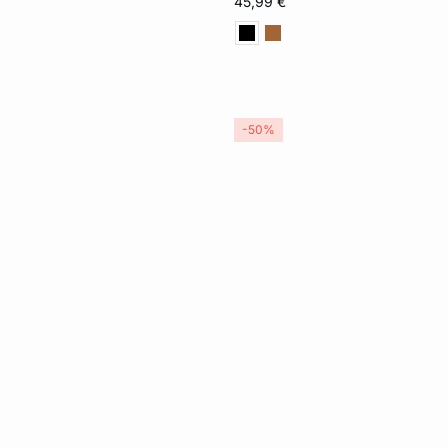
45,99 €
XL
-50%