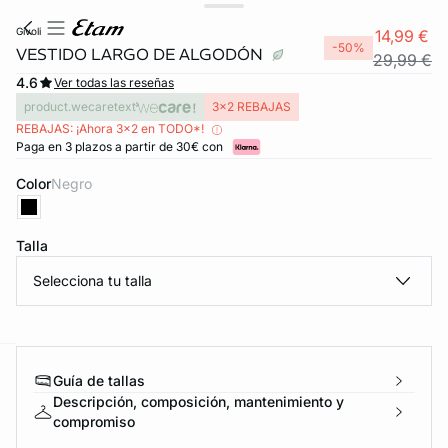
givoli
14,99 €
-50%
VESTIDO LARGO DE ALGODÓN
29,99 €
4.6
Ver todas las reseñas
product.wecaretext
3x2 REBAJAS
REBAJAS: ¡Ahora 3x2 en TODO*!
Paga en 3 plazos a partir de 30€ con
Color
negro
Talla
Selecciona tu talla
Guía de tallas
ard
question
Descripción, composición, mantenimiento y
compromiso