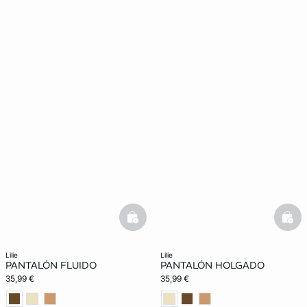
basketfull
bask
lilie
lilie
PANTALÓN FLUIDO
PANTALÓN HOLGADO
35,99 €
35,99 €