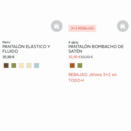
basketfull
bask
3x2 REBAJAS
pietro
a gipsy
PANTALÓN ELÁSTICO Y
PANTALÓN BOMBACHO DE
FLUIDO
SATÉN
35,99 €
35,99 €
59,99 €
REBAJAS: ¡Ahora 3x2 en
TODO*!