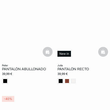
basketfull
bask
New in
peter
julia
PANTALÓN ABULLONADO
PANTALÓN RECTO
39,99 €
39,99 €
-40%