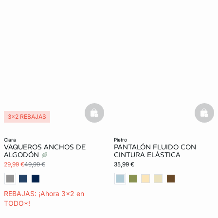
basketfull
bask
3x2 REBAJAS
clara
pietro
VAQUEROS ANCHOS DE
PANTALÓN FLUIDO CON
ALGODÓN
CINTURA ELÁSTICA
29,99 €
49,99 €
35,99 €
REBAJAS: ¡Ahora 3x2 en
TODO*!