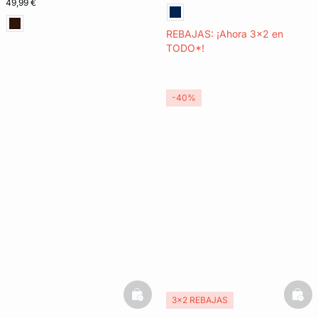
49,99 €
REBAJAS: ¡Ahora 3x2 en
TODO*!
-40%
basketfull
bask
3x2 REBAJAS