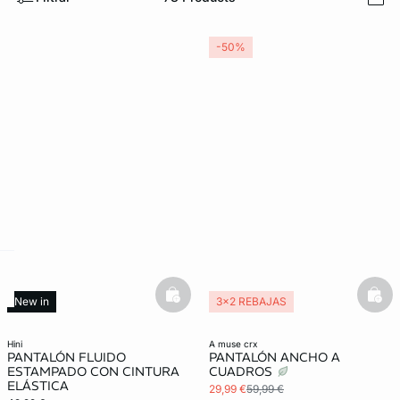
i
-50%
ard
question
basketfull
bask
New in
3x2 REBAJAS
hini
a muse crx
PANTALÓN FLUIDO
PANTALÓN ANCHO A
ESTAMPADO CON CINTURA
CUADROS
ELÁSTICA
29,99 €
59,99 €