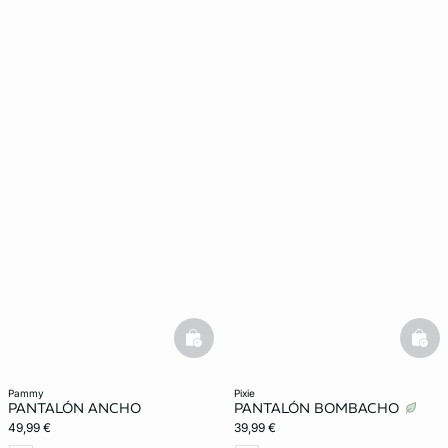
basketfull
bask
pammy
pixie
PANTALÓN ANCHO
PANTALÓN BOMBACHO
49,99 €
39,99 €