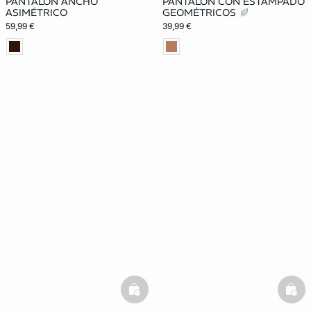
PANTALÓN ANCHO
PANTALÓN CON ESTAMPADO
ASIMÉTRICO
GEOMÉTRICOS
59,99 €
39,99 €
basketfull
bask