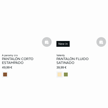
basketfull
bask
New in
a paramy crx
valenty
PANTALÓN CORTO
PANTALÓN FLUIDO
ESTAMPADO
SATINADO
49,99 €
39,99 €