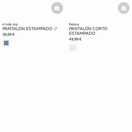
basketfull
bask
a holly imp
palomy
PANTALÓN ESTAMPADO
PANTALÓN CORTO
ESTAMPADO
39,99 €
49,99 €