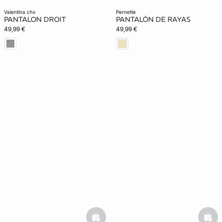
valentina chx
pernette
PANTALON DROIT
PANTALÓN DE RAYAS
49,99 €
49,99 €
basketfull
bask