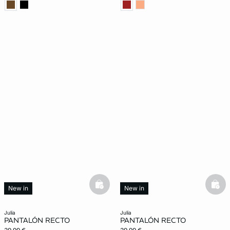
basketfull
bask
New in
New in
julia
julia
PANTALÓN RECTO
PANTALÓN RECTO