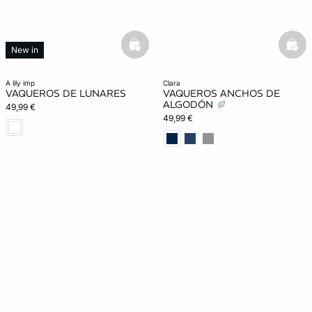
basketfull
bask
New in
a lily imp
clara
VAQUEROS DE LUNARES
VAQUEROS ANCHOS DE
ALGODÓN
49,99 €
49,99 €