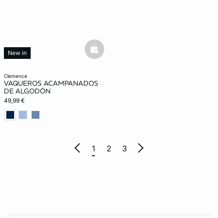
basketfull
New in
clemence
VAQUEROS ACAMPANADOS
DE ALGODÓN
49,99 €
1
2
3