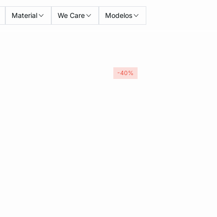
Material
We Care
Modelos
-40%