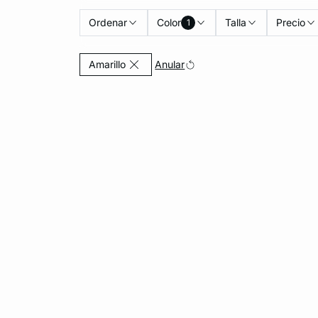
Ordenar
Color
Talla
Precio
1
Currently Refined by Color: Amarillo
Anular
Amarillo