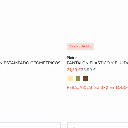
3x2 REBAJAS
ta
Añadir a la cesta
pietro
N ESTAMPADO GEOMÉTRICOS
PANTALÓN ELÁSTICO Y FLUID
S
M
L
L
21,59 €
35,99 €
REBAJAS: ¡Ahora 3x2 en TODO