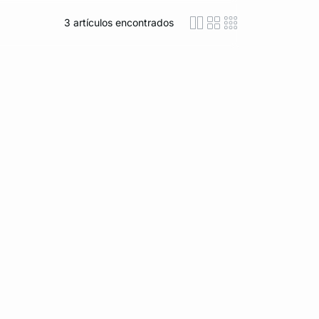
3
artículos encontrados
icon-layout-detaile
icon-layout-class
icon-layout-m