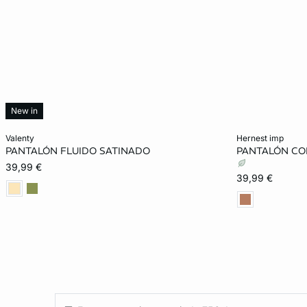
New in
Añadir a la cesta
Añadir a la ces
valenty
hernest imp
PANTALÓN FLUIDO SATINADO
PANTALÓN CO
34
36
38
40
XS
39,99 €
39,99 €
42
XL