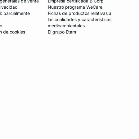
generales de venta
Empresa certificada B Corp
rivacidad
Nuestro programa WeCare
d: parcialmente
Fichas de productos relativas a
las cualidades y características
io
medioambientales
n de cookies
El grupo Etam