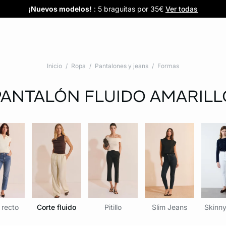
Confort invisible
¡Nuevos modelos!
Novedades braguitas
REBAJAS
¡Ahora 3x2 en TODO*!
: Sujetadores desde 19,99€
: 5 braguitas por 35€
| 3x2 en todo*
Comprar
Descubrir
Ver todas
Descubrir
Inicio
Ropa
Pantalones y jeans
Formas
PANTALÓN FLUIDO
AMARILL
 recto
Corte fluido
Pitillo
Slim Jeans
Skinny