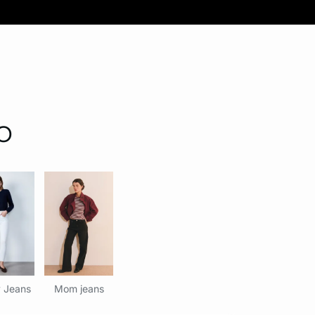
O
 Jeans
Mom jeans