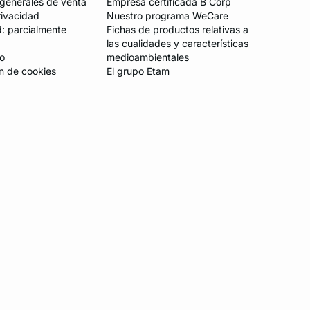
generales de venta
Empresa certificada B Corp
rivacidad
Nuestro programa WeCare
d: parcialmente
Fichas de productos relativas a
las cualidades y características
io
medioambientales
n de cookies
El grupo Etam