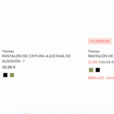
3x2 REBAJAS
Añadir a la cesta
Añadir a la ces
thomas
thomas
PANTALÓN DE CINTURA AJUSTADA DE
PANTALÓN D
XS
S
M
L
XS
ALGODÓN
31,99 €
39,99 €
39,99 €
REBAJAS: ¡Aho