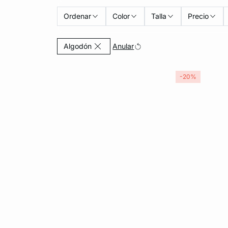
Ordenar
Color
Talla
Precio
Currently Refined by Material: Algodón
Anular
Algodón
-20%