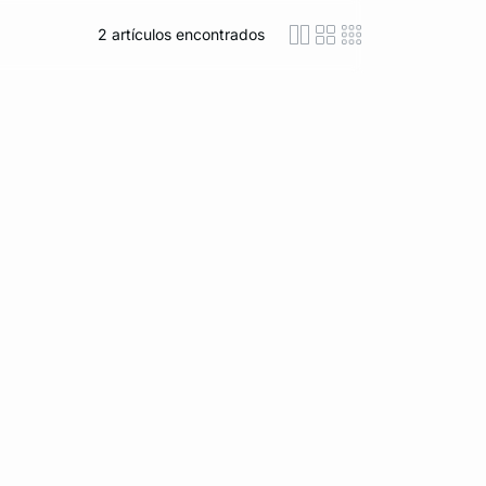
2
artículos encontrados
icon-layout-detaile
icon-layout-class
icon-layout-m