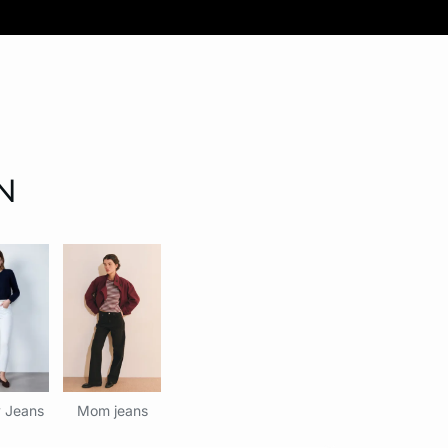
N
 Jeans
Mom jeans