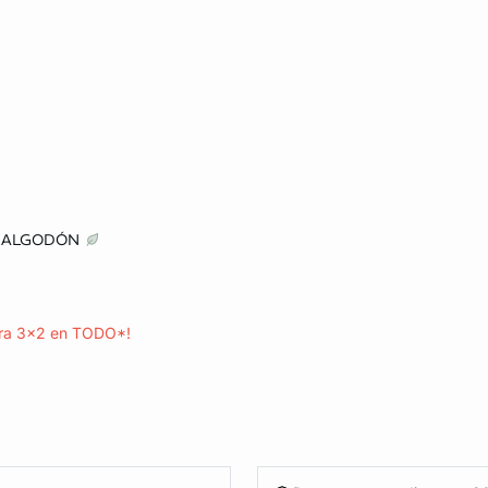
ta
E ALGODÓN
S
M
ra 3x2 en TODO*!