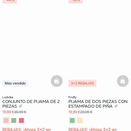
basketfull
bask
Más vendido
3x2 REBAJAS
3x2 REBAJAS
ludvika
frutty
CONJUNTO DE PIJAMA DE 2
PIJAMA DE DOS PIEZAS CON
PIEZAS
ESTAMPADO DE PIÑA
19,99 €
35,99 €
19,99 €
29,99 €
REBAJAS: ¡Ahora 3x2 en
REBAJAS: ¡Ahora 3x2 en