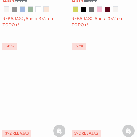
12,99 €
19,99 €
12,99 €
22,99 €
REBAJAS: ¡Ahora 3x2 en
REBAJAS: ¡Ahora 3x2 en
TODO*!
TODO*!
-41%
-57%
basketfull
bask
3x2 REBAJAS
3x2 REBAJAS