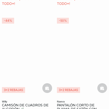
TODO*!
TODO*!
-44%
-50%
basketfull
bask
3x2 REBAJAS
3x2 REBAJAS
willy
naeva
CAMISÓN DE CUADROS DE
PANTALÓN CORTO DE