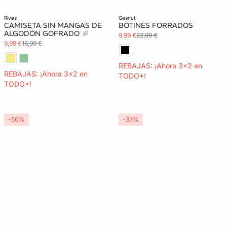
Exclu Web
rives
gesnut
CAMISETA SIN MANGAS DE
BOTINES FORRADOS
ALGODÓN GOFRADO
9,99 €
22,99 €
9,99 €
16,99 €
REBAJAS: ¡Ahora 3x2 en
REBAJAS: ¡Ahora 3x2 en
TODO*!
TODO*!
-50%
-33%