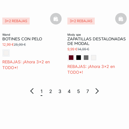
basketfull
bask
3x2 REBAJAS
3x2 REBAJAS
wand
mody spe
BOTINES CON PELO
ZAPATILLAS DESTALONADAS
DE MODAL
12,99 €
25,99 €
9,99 €
14,99 €
REBAJAS: ¡Ahora 3x2 en
REBAJAS: ¡Ahora 3x2 en
TODO*!
TODO*!
1
2
3
4
5
7