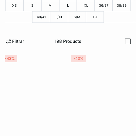
XS
S
M
L
XL
36/37
38/39
40/41
L/XL
S/M
TU
Filtrar
198
Products
i
-43%
-43%
ard
question