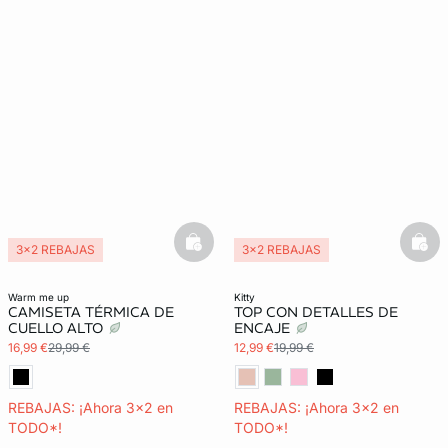
basketfull
bask
3x2 REBAJAS
3x2 REBAJAS
Exclu Web
Colección térmica
warm me up
kitty
CAMISETA TÉRMICA DE
TOP CON DETALLES DE
CUELLO ALTO
ENCAJE
16,99 €
29,99 €
12,99 €
19,99 €
REBAJAS: ¡Ahora 3x2 en
REBAJAS: ¡Ahora 3x2 en
TODO*!
TODO*!