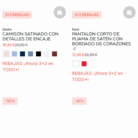
basketfull
bask
3x2 REBAJAS
3x2 REBAJAS
Exclu Web
Exclu Web
desire
desir
CAMISÓN SATINADO CON
PANTALÓN CORTO DE
DETALLES DE ENCAJE
PIJAMA DE SATÉN CON
BORDADO DE CORAZONES
16,99 €
29,99 €
12,99 €
25,99 €
REBAJAS: ¡Ahora 3x2 en
TODO*!
REBAJAS: ¡Ahora 3x2 en
TODO*!
-50%
-41%