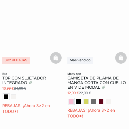
basketfull
bask
3x2 REBAJAS
Más vendido
Exclu Web
3x2 REBAJAS
bra
mody spe
TOP CON SUJETADOR
CAMISETA DE PIJAMA DE
INTEGRADO
MANGA CORTA CON CUELLO
EN V DE MODAL
16,99 €
24,99 €
12,99 €
22,99 €
REBAJAS: ¡Ahora 3x2 en
REBAJAS: ¡Ahora 3x2 en
TODO*!
TODO*!