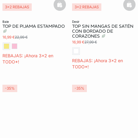
basketfull
bask
3x2 REBAJAS
3x2 REBAJAS
Exclu Web
baie
desir
TOP DE PIJAMA ESTAMPADO
TOP SIN MANGAS DE SATÉN
CON BORDADO DE
CORAZONES
16,99 €
22,99 €
16,99 €
27,99 €
REBAJAS: ¡Ahora 3x2 en
REBAJAS: ¡Ahora 3x2 en
TODO*!
TODO*!
-35%
-35%