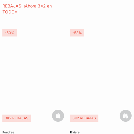
REBAJAS: ¡Ahora 3x2 en
TODO*!
-50%
-53%
basketfull
bask
3x2 REBAJAS
3x2 REBAJAS
Exclu Web
poudree
riviere