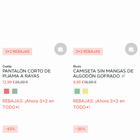
basketfull
bask
3x2 REBAJAS
3x2 REBAJAS
oselia
rives
PANTALÓN CORTO DE
CAMISETA SIN MANGAS DE
PIJAMA A RAYAS
ALGODÓN GOFRADO
12,99 €
25,99 €
9,99 €
16,99 €
REBAJAS: ¡Ahora 3x2 en
REBAJAS: ¡Ahora 3x2 en
TODO*!
TODO*!
-43%
-35%