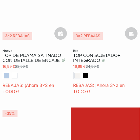
basketfull
bask
3x2 REBAJAS
3x2 REBAJAS
Exclu Web
naeva
bra
TOP DE PIJAMA SATINADO
TOP CON SUJETADOR
CON DETALLE DE ENCAJE
INTEGRADO
16,99 €
22,99 €
16,99 €
24,99 €
REBAJAS: ¡Ahora 3x2 en
REBAJAS: ¡Ahora 3x2 en
TODO*!
TODO*!
-35%