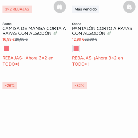
basketfull
bask
3x2 REBAJAS
Más vendido
3x2 REBAJAS
saona
saona
CAMISA DE MANGA CORTA A
PANTALÓN CORTO A RAYAS
RAYAS CON ALGODÓN
CON ALGODÓN
16,99 €
29,99 €
12,99 €
22,99 €
REBAJAS: ¡Ahora 3x2 en
REBAJAS: ¡Ahora 3x2 en
TODO*!
TODO*!
-26%
-32%