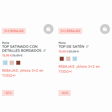
basketfull
bask
3x2 REBAJAS
3x2 REBAJAS
plume
plume
TOP SATINADO CON
TOP DE SATÉN
DETALLES BORDADOS
16,99 €
25,99 €
16,99 €
25,99 €
REBAJAS: ¡Ahora 3x2 en
REBAJAS: ¡Ahora 3x2 en
TODO*!
TODO*!
-32%
-43%