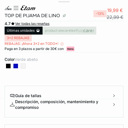
josie
19,99 €
-13%
TOP DE PIJAMA DE LINO
22,99 €
4.7
Ver todas las reseñas
Últimas unidades
product.wecaretext
3x2 REBAJAS
REBAJAS: ¡Ahora 3x2 en TODO*!
Paga en 3 plazos a partir de 30€ con
Color
verde abeto
Guía de tallas
Descripción, composición, mantenimiento y
compromiso
ard
question