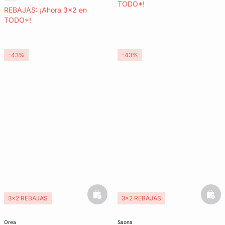
TODO*!
REBAJAS: ¡Ahora 3x2 en
TODO*!
-43%
-43%
basketfull
bask
3x2 REBAJAS
3x2 REBAJAS
orea
saona