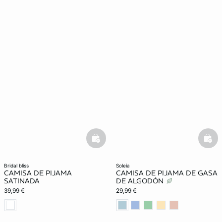
basketfull
bask
bridal bliss
soleia
CAMISA DE PIJAMA
CAMISA DE PIJAMA DE GASA
SATINADA
DE ALGODÓN
39,99 €
29,99 €