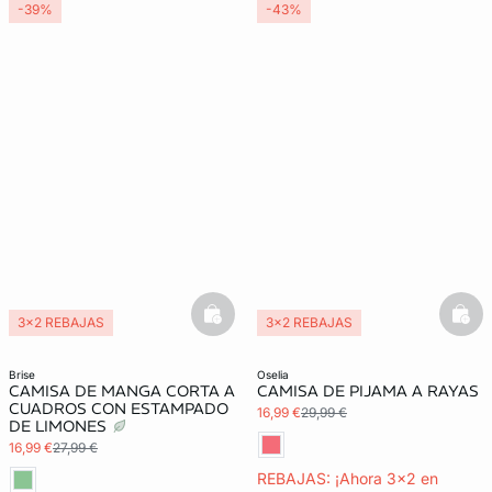
-39%
-43%
basketfull
bask
3x2 REBAJAS
3x2 REBAJAS
brise
oselia
CAMISA DE MANGA CORTA A
CAMISA DE PIJAMA A RAYAS
CUADROS CON ESTAMPADO
16,99 €
29,99 €
DE LIMONES
16,99 €
27,99 €
REBAJAS: ¡Ahora 3x2 en