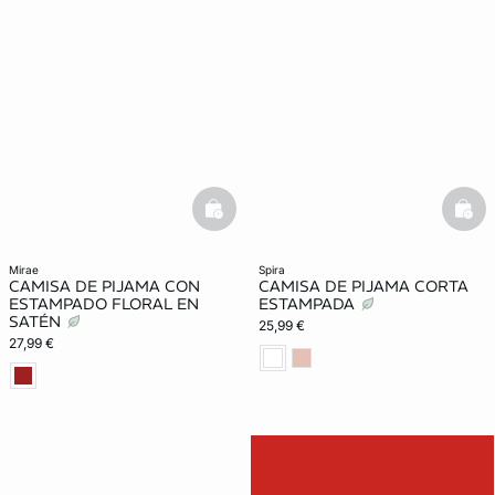
basketfull
bask
mirae
spira
CAMISA DE PIJAMA CON
CAMISA DE PIJAMA CORTA
ESTAMPADO FLORAL EN
ESTAMPADA
SATÉN
25,99 €
27,99 €