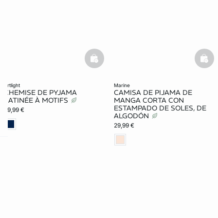
basketfull
bask
artlight
marine
CHEMISE DE PYJAMA
CAMISA DE PIJAMA DE
SATINÉE À MOTIFS
MANGA CORTA CON
ESTAMPADO DE SOLES, DE
29,99 €
ALGODÓN
29,99 €
ard
question