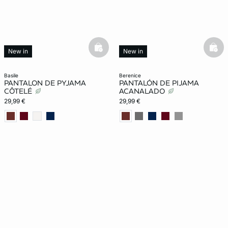
basketfull
bask
New in
New in
basile
berenice
PANTALON DE PYJAMA
PANTALÓN DE PIJAMA
CÔTELÉ
ACANALADO
29,99 €
29,99 €