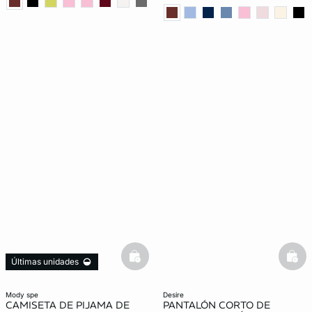
basketfull
bask
Últimas unidades
mody spe
desire
CAMISETA DE PIJAMA DE
PANTALÓN CORTO DE