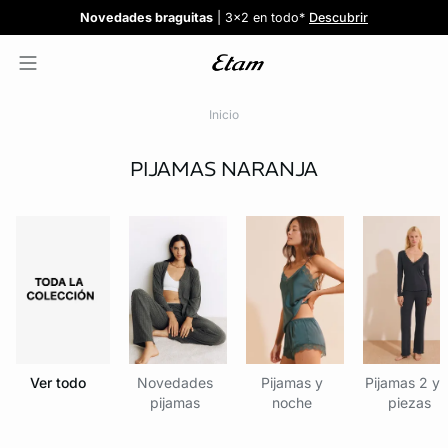
Confort invisible
¡Nuevos modelos!
Novedades braguitas
REBAJAS
¡Ahora 3x2 en TODO*!
: Sujetadores desde 19,99€
: 5 braguitas por 35€
| 3x2 en todo*
Comprar
Descubrir
Ver todas
Descubrir
Inicio
PIJAMAS
NARANJA
Ver todo
Novedades
Pijamas y
Pijamas 2 y 
pijamas
noche
piezas