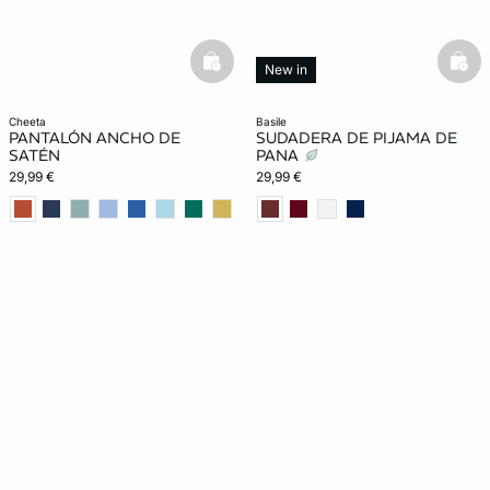
basketfull
bask
New in
cheeta
basile
PANTALÓN ANCHO DE
SUDADERA DE PIJAMA DE
SATÉN
PANA
29,99 €
29,99 €