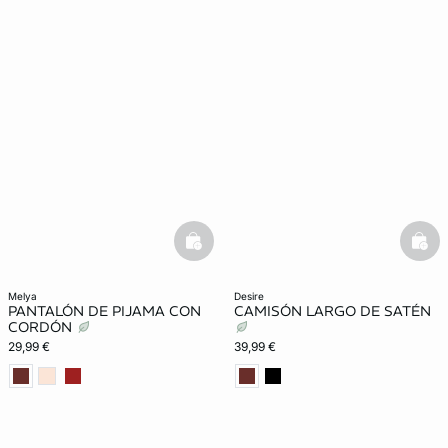
basketfull
bask
melya
desire
PANTALÓN DE PIJAMA CON
CAMISÓN LARGO DE SATÉN
CORDÓN
29,99 €
39,99 €