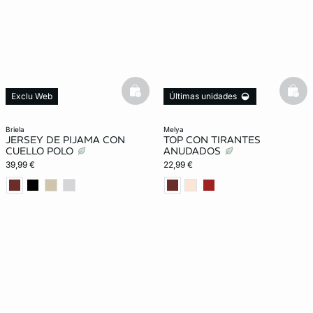
basketfull
bask
Exclu Web
Últimas unidades
New in
briela
melya
JERSEY DE PIJAMA CON
TOP CON TIRANTES
CUELLO POLO
ANUDADOS
39,99 €
22,99 €