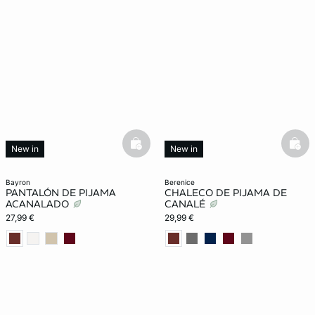
basketfull
bask
New in
New in
bayron
berenice
PANTALÓN DE PIJAMA
CHALECO DE PIJAMA DE
ACANALADO
CANALÉ
27,99 €
29,99 €