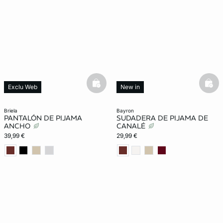
basketfull
bask
Exclu Web
New in
New in
briela
bayron
PANTALÓN DE PIJAMA
SUDADERA DE PIJAMA DE
ANCHO
CANALÉ
39,99 €
29,99 €