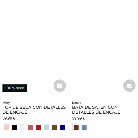
basketfull
bask
100% seda
milky
desire
TOP DE SEDA CON DETALLES
BATA DE SATÉN CON
DE ENCAJE
DETALLES DE ENCAJE
39,99 €
39,99 €