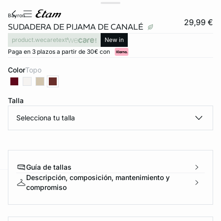
bayron
29,99 €
SUDADERA DE PIJAMA DE CANALÉ
product.wecaretext
New in
Paga en 3 plazos a partir de 30€ con
Color
topo
Talla
Selecciona tu talla
Guía de tallas
Descripción, composición, mantenimiento y
compromiso
ard
question