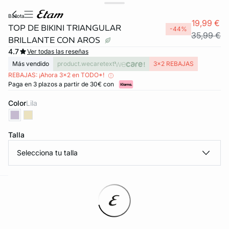
ballota
19,99 €
TOP DE BIKINI TRIANGULAR
-44%
35,99 €
BRILLANTE CON AROS
4.7
Ver todas las reseñas
Más vendido
product.wecaretext
3x2 REBAJAS
REBAJAS: ¡Ahora 3x2 en TODO*!
Paga en 3 plazos a partir de 30€ con
Color
lila
Talla
FORT INVISIBLE
ubrir
Selecciona tu talla
ard
question