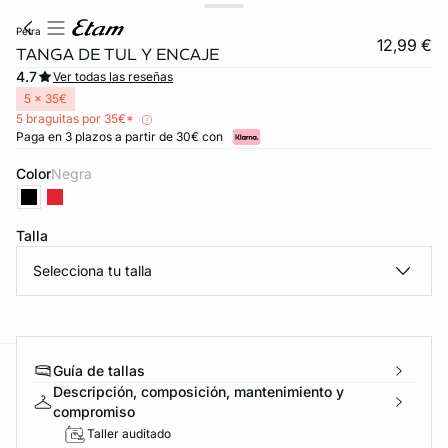
petra
12,99 €
TANGA DE TUL Y ENCAJE
4.7
Ver todas las reseñas
5 x 35€
5 braguitas por 35€*
Paga en 3 plazos a partir de 30€ con
Color
negra
Talla
FORT INVISIBLE
Selecciona tu talla
ubrir
Guía de tallas
ard
question
Descripción, composición, mantenimiento y
compromiso
Taller auditado