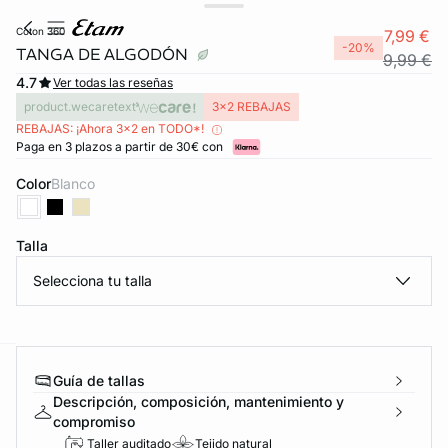
coton 360
7,99 €
-20%
TANGA DE ALGODÓN
9,99 €
4.7
Ver todas las reseñas
product.wecaretext
3x2 REBAJAS
REBAJAS: ¡Ahora 3x2 en TODO*!
Paga en 3 plazos a partir de 30€ con
Color
blanco
Talla
Selecciona tu talla
Guía de tallas
ard
question
Descripción, composición, mantenimiento y
compromiso
Taller auditado
Tejido natural