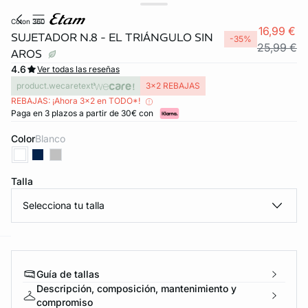
coton 360
16,99 €
SUJETADOR N.8 - EL TRIÁNGULO SIN
-35%
25,99 €
AROS
4.6
Ver todas las reseñas
product.wecaretext
3x2 REBAJAS
REBAJAS: ¡Ahora 3x2 en TODO*!
Paga en 3 plazos a partir de 30€ con
Color
blanco
Talla
Selecciona tu talla
ard
question
Guía de tallas
Descripción, composición, mantenimiento y
compromiso