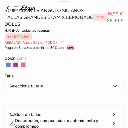
SUJETADOR TRIÁNGULO SIN AROS
16,99 €
TALLAS GRANDES ETAM X LEMONADE
-53%
35,99 €
DOLLS
4.6
Ver todas las reseñas
3x2 REBAJAS
REBAJAS: ¡Ahora 3x2 en TODO*!
Paga en 3 plazos a partir de 30€ con
Color
fushia
FORT INVISIBLE
Talla
ubrir
Selecciona tu talla
ard
question
Guía de tallas
Descripción, composición, mantenimiento y
compromiso