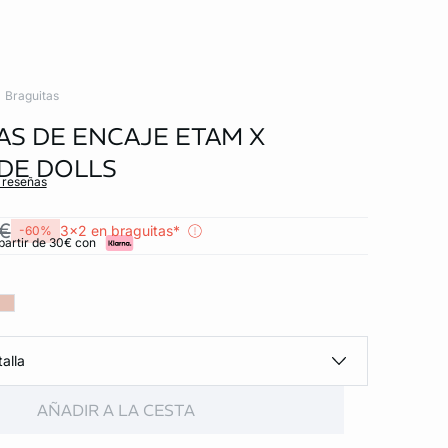
Braguitas
AS DE ENCAJE ETAM X
DE DOLLS
s reseñas
 €
3x2 en braguitas*
-60%
partir de 30€ con
alla
AÑADIR A LA CESTA