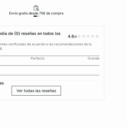
Envío gratis desde 75€ de compra
D
dia de {0} reseñas en todos los
4.8
/5
entes verificadas de acuerdo a las recomendaciones de la
8.
Perfecto
Grande
as
Ver todas las reseñas