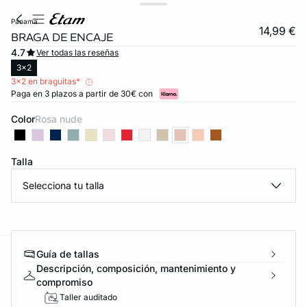
panama
14,99 €
BRAGA DE ENCAJE
4.7
Ver todas las reseñas
3x2
3x2 en braguitas*
Paga en 3 plazos a partir de 30€ con
Color
rosa nude
Talla
FORT INVISIBLE
Selecciona tu talla
ubrir
Guía de tallas
ard
question
Descripción, composición, mantenimiento y
compromiso
Taller auditado