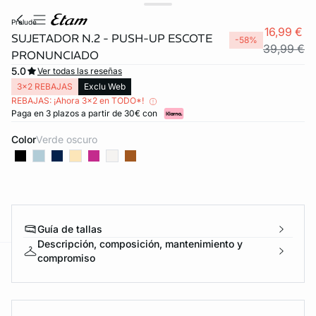
prelude
16,99 €
SUJETADOR N.2 - PUSH-UP ESCOTE
-58%
39,99 €
PRONUNCIADO
5.0
Ver todas las reseñas
3x2 REBAJAS
Exclu Web
REBAJAS: ¡Ahora 3x2 en TODO*!
Paga en 3 plazos a partir de 30€ con
Color
verde oscuro
Guía de tallas
Descripción, composición, mantenimiento y
compromiso
ard
question