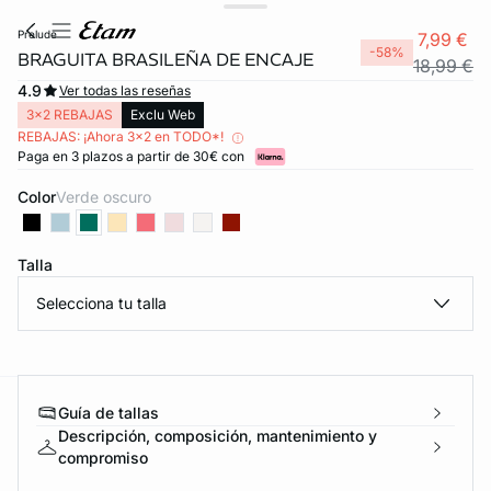
prelude
7,99 €
-58%
BRAGUITA BRASILEÑA DE ENCAJE
18,99 €
4.9
Ver todas las reseñas
3x2 REBAJAS
Exclu Web
REBAJAS: ¡Ahora 3x2 en TODO*!
Paga en 3 plazos a partir de 30€ con
Color
verde oscuro
Talla
Selecciona tu talla
Guía de tallas
ard
question
Descripción, composición, mantenimiento y
compromiso