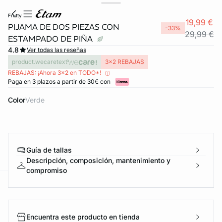
frutty
19,99 €
PIJAMA DE DOS PIEZAS CON
-33%
29,99 €
ESTAMPADO DE PIÑA
4.8
Ver todas las reseñas
product.wecaretext
3x2 REBAJAS
REBAJAS: ¡Ahora 3x2 en TODO*!
Paga en 3 plazos a partir de 30€ con
Color
verde
Guía de tallas
Descripción, composición, mantenimiento y
compromiso
ard
question
Encuentra este producto en tienda