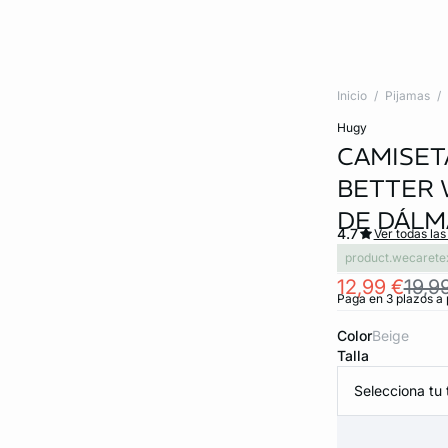
Inicio
Pijamas
hugy
CAMISET
BETTER 
DE DÁLM
4.7
Ver todas las
product.wecarete
12,99 €
19,9
Paga en 3 plazos a 
Color
beige
Talla
Selecciona tu t