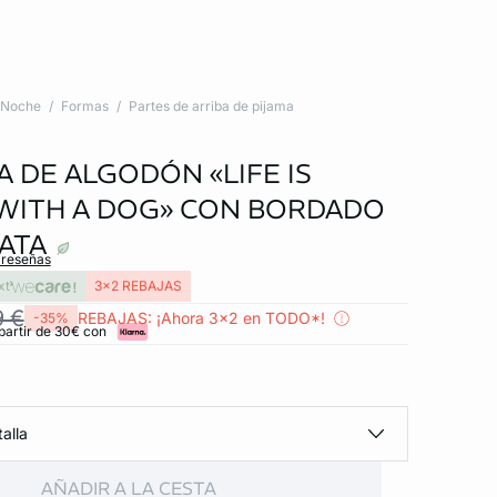
Noche
Formas
Partes de arriba de pijama
A DE ALGODÓN «LIFE IS
WITH A DOG» CON BORDADO
ATA
 reseñas
xt
3x2 REBAJAS
9 €
REBAJAS: ¡Ahora 3x2 en TODO*!
-35%
partir de 30€ con
alla
AÑADIR A LA CESTA