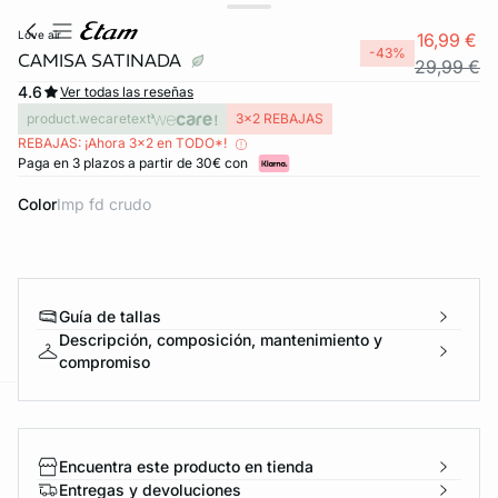
love air
16,99 €
-43%
CAMISA SATINADA
29,99 €
4.6
Ver todas las reseñas
product.wecaretext
3x2 REBAJAS
REBAJAS: ¡Ahora 3x2 en TODO*!
Paga en 3 plazos a partir de 30€ con
Color
imp fd crudo
Guía de tallas
Descripción, composición, mantenimiento y
compromiso
ard
question
Encuentra este producto en tienda
Entregas y devoluciones