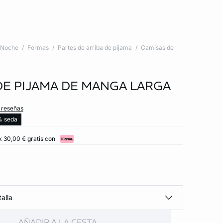
Noche
Formas
Partes de arriba de pijama
Camisas de
DE PIJAMA DE MANGA LARGA
s reseñas
 seda
x 30,00 € gratis con
alla
AÑADIR A LA CESTA