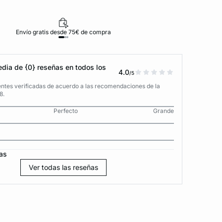
Envío gratis desde 75€ de compra
D
dia de {0} reseñas en todos los
4.0
/5
entes verificadas de acuerdo a las recomendaciones de la
8.
Perfecto
Grande
as
Ver todas las reseñas