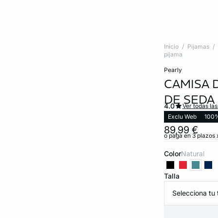
Inicio
Pijamas
pijama
pearly
CAMISA 
DE SEDA
4.0
Ver todas la
Exclu Web
100%
89,99 €
o paga en 3 plazos 
Color
natural
Talla
Selecciona tu t