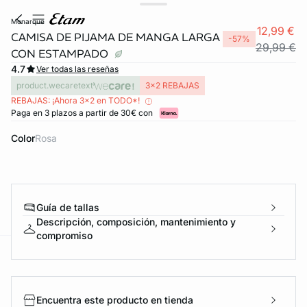
monarque
12,99 €
CAMISA DE PIJAMA DE MANGA LARGA
-57%
29,99 €
CON ESTAMPADO
4.7
Ver todas las reseñas
product.wecaretext
3x2 REBAJAS
REBAJAS: ¡Ahora 3x2 en TODO*!
Paga en 3 plazos a partir de 30€ con
Color
rosa
Guía de tallas
Descripción, composición, mantenimiento y
compromiso
ard
question
Encuentra este producto en tienda