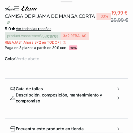
giepsie
19,99 €
CAMISA DE PIJAMA DE MANGA CORTA
-33%
29,99 €
5.0
Ver todas las reseñas
product.wecaretext
3x2 REBAJAS
REBAJAS: ¡Ahora 3x2 en TODO*!
Paga en 3 plazos a partir de 30€ con
Color
verde abeto
FORT INVISIBLE
ubrir
Guía de tallas
Descripción, composición, mantenimiento y
compromiso
ard
question
Encuentra este producto en tienda