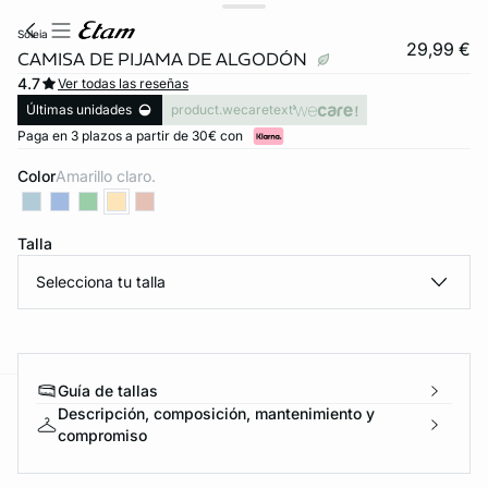
soleia
29,99 €
CAMISA DE PIJAMA DE ALGODÓN
4.7
Ver todas las reseñas
Últimas unidades
product.wecaretext
Paga en 3 plazos a partir de 30€ con
Color
amarillo claro.
Talla
Selecciona tu talla
Guía de tallas
Descripción, composición, mantenimiento y
ard
question
compromiso