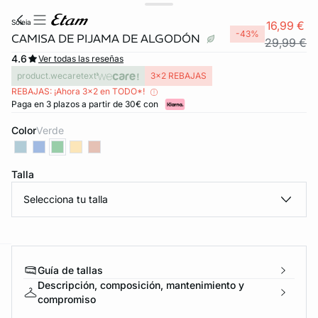
soleia
16,99 €
-43%
CAMISA DE PIJAMA DE ALGODÓN
29,99 €
4.6
Ver todas las reseñas
product.wecaretext
3x2 REBAJAS
REBAJAS: ¡Ahora 3x2 en TODO*!
Paga en 3 plazos a partir de 30€ con
Color
verde
Talla
Selecciona tu talla
Guía de tallas
ard
question
Descripción, composición, mantenimiento y
compromiso